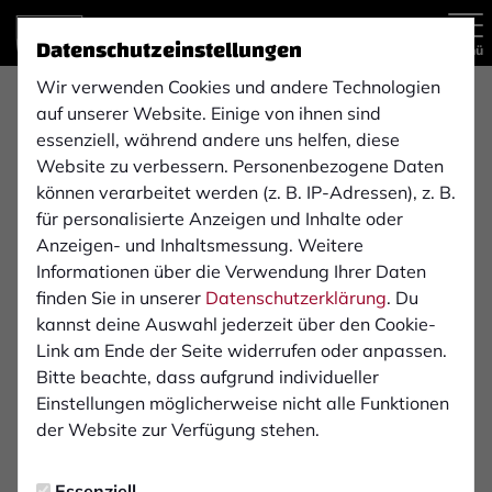
Datenschutzeinstellungen
Menü
Wir verwenden Cookies und andere Technologien
Regionalliga West , 15. Spieltag
auf unserer Website. Einige von ihnen sind
essenziell, während andere uns helfen, diese
Website zu verbessern. Personenbezogene Daten
können verarbeitet werden (z. B. IP-Adressen), z. B.
0:2
für personalisierte Anzeigen und Inhalte oder
1. FC Bocholt
Borussia
Anzeigen- und Inhaltsmessung. Weitere
(0:2)
Mönchengladbach
1. Mannschaft
Informationen über die Verwendung Ihrer Daten
2. Mannschaft
finden Sie in unserer
Datenschutzerklärung
. Du
kannst deine Auswahl jederzeit über den Cookie-
Link am Ende der Seite widerrufen oder anpassen.
Übersicht
Liveticker
Aufstellung
Bitte beachte, dass aufgrund individueller
Einstellungen möglicherweise nicht alle Funktionen
Infos zum Spiel
der Website zur Verfügung stehen.
Schiedsrichter:
Essenziell