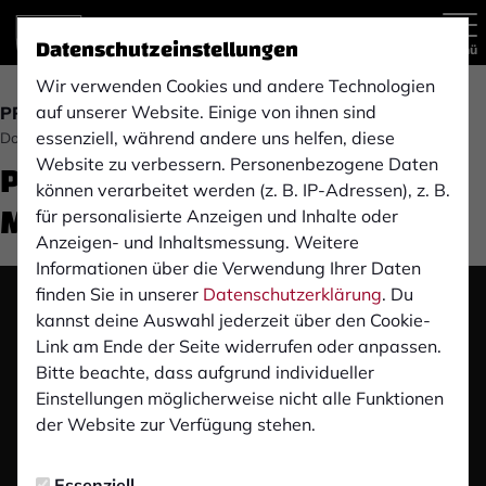
Datenschutzeinstellungen
Menü
Wir verwenden Cookies und andere Technologien
auf unserer Website. Einige von ihnen sind
PROFIS
essenziell, während andere uns helfen, diese
Donnerstag, 06.11.2025 12:00 Uhr
Pre-Match-PK: Bor.
Website zu verbessern. Personenbezogene Daten
können verarbeitet werden (z. B. IP-Adressen), z. B.
M'gladbach II (H)
für personalisierte Anzeigen und Inhalte oder
Anzeigen- und Inhaltsmessung. Weitere
Informationen über die Verwendung Ihrer Daten
finden Sie in unserer
Datenschutzerklärung
. Du
Das Video wird erst nach dem Klick von YouTube
kannst deine Auswahl jederzeit über den Cookie-
geladen und abgespielt. Dazu baut dein Browser
Link am Ende der Seite widerrufen oder anpassen.
eine direkte Verbindung zu den YouTube-Servern
Bitte beachte, dass aufgrund individueller
auf. Mehr Informationen kannst du unserer
Einstellungen möglicherweise nicht alle Funktionen
Datenschutzerklärung entnehmen.
der Website zur Verfügung stehen.
Video laden
Essenziell