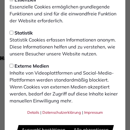
Essenzielle Cookies ermöglichen grundlegende
Trainingszeiten
Funktionen und sind für die einwandfreie Funktion
der Website erforderlich.
DI.
18:00 - 19:30 Uhr
Nebenplatz Alffstraße
Statistik
Statistik Cookies erfassen Informationen anonym.
DO.
18:00 - 19:30 Uhr
Diese Informationen helfen und zu verstehen, wie
Nebenplatz Alffstraße
unsere Besucher unsere Website nutzen.
Hauptsponsoren der Jugend
Externe Medien
Inhalte von Videoplattformen und Social-Media-
Plattformen werden standardmäßig blockiert.
Wenn Cookies von externen Medien akzeptiert
werden, bedarf der Zugriff auf diese Inhalte keiner
manuellen Einwilligung mehr.
Details
|
Datenschutzerklärung
|
Impressum
Auswahl bestätigen
Alle akzeptieren