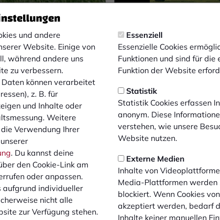
kracher im
Vertragsauflösung: 
instellungen
ium Park am
und Hirschberger g
kies und andere
Essenziell
ng
getrennte Wege
nserer Website. Einige von
Essenzielle Cookies ermögl
6
04.08.2026
ell, während andere uns
Funktionen und sind für die
ite zu verbessern.
Funktion der Website erforde
Daten können verarbeitet
Statistik
essen), z. B. für
Statistik Cookies erfassen 
zeigen und Inhalte oder
anonym. Diese Informatione
altsmessung. Weitere
verstehen, wie unsere Besu
 die Verwendung Ihrer
Website nutzen.
 unserer
ung
. Du kannst deine
Externe Medien
über den Cookie-Link am
Inhalte von Videoplattforme
errufen oder anpassen.
Media-Plattformen werden
 aufgrund individueller
blockiert. Wenn Cookies vo
cherweise nicht alle
akzeptiert werden, bedarf de
site zur Verfügung stehen.
Inhalte keiner manuellen Ei