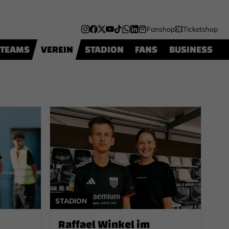
Fanshop
Ticketshop
TEAMS
VEREIN
STADION
FANS
BUSINESS
STADION
Raffael Winkel im