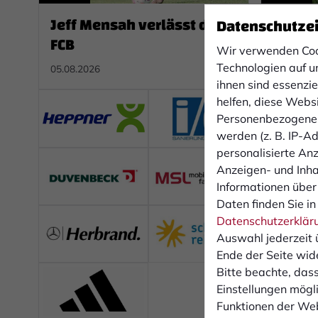
Jeff Mensah verlässt den
Pokal
Datenschutze
FCB
praem
Wir verwenden Coo
Hünti
Technologien auf u
05.08.2026
04.08.202
ihnen sind essenzi
helfen, diese Webs
Personenbezogene 
werden (z. B. IP-Adr
personalisierte An
Anzeigen- und Inh
Informationen über
Daten finden Sie in
Datenschutzerklär
Auswahl jederzeit 
Ende der Seite wid
Bitte beachte, dass
Einstellungen mögli
Funktionen der Web