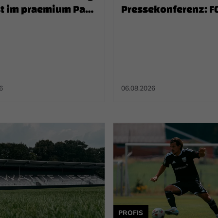
st im praemium Park
Pressekonferenz: F
nting
Schalke 04 II (H)
6
06.08.2026
PROFIS