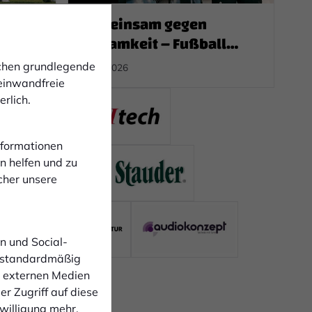
FCB
Gemeinsam gegen
ehen
Einsamkeit – Fußball
verbindet Menschen
ichen grundlegende
03.08.2026
 einwandfreie
rlich.
Informationen
n helfen und zu
cher unsere
n und Social-
 standardmäßig
n externen Medien
r Zugriff auf diese
nwilligung mehr.