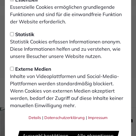
Essenzielle Cookies ermöglichen grundlegende
Funktionen und sind für die einwandfreie Funktion
der Website erforderlich.
Jahre
Statistik
2026
Statistik Cookies erfassen Informationen anonym.
2025
Diese Informationen helfen und zu verstehen, wie
2024
unsere Besucher unsere Website nutzen.
2023
2022
Externe Medien
Inhalte von Videoplattformen und Social-Media-
Plattformen werden standardmäßig blockiert.
Wenn Cookies von externen Medien akzeptiert
werden, bedarf der Zugriff auf diese Inhalte keiner
manuellen Einwilligung mehr.
FAN-INFOS
Fan-Infos zu den Testspielen am
Details
|
Datenschutzerklärung
|
Impressum
Wochenende
Auswahl bestätigen
Alle akzeptieren
10.07.2026