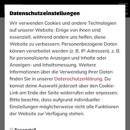
Datenschutzeinstellungen
Menü
Wir verwenden Cookies und andere Technologien
Unsere Kontaktdaten
auf unserer Website. Einige von ihnen sind
essenziell, während andere uns helfen, diese
1. FC Bocholt 1900 e.V.
Website zu verbessern. Personenbezogene Daten
können verarbeitet werden (z. B. IP-Adressen), z. B.
Am Hünting 19
für personalisierte Anzeigen und Inhalte oder
Anzeigen- und Inhaltsmessung. Weitere
46399 Bocholt
Informationen über die Verwendung Ihrer Daten
finden Sie in unserer
Datenschutzerklärung
. Du
Telefon: +49 2871 / 3 07 95
kannst deine Auswahl jederzeit über den Cookie-
Link am Ende der Seite widerrufen oder anpassen.
E-Mail:
info@1fcbocholt.de
Bitte beachte, dass aufgrund individueller
Einstellungen möglicherweise nicht alle Funktionen
der Website zur Verfügung stehen.
Essenziell