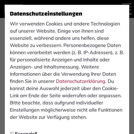
Datenschutzeinstellungen
Menü
Wir verwenden Cookies und andere Technologien
Impressum
auf unserer Website. Einige von ihnen sind
essenziell, während andere uns helfen, diese
Website zu verbessern. Personenbezogene Daten
Verantwortlich für die Inhalte der Webseite / App „1. FC
können verarbeitet werden (z. B. IP-Adressen), z. B.
Bocholt 1900 e. V.“
für personalisierte Anzeigen und Inhalte oder
Anzeigen- und Inhaltsmessung. Weitere
1. FC Bocholt 1900 e. V.
Informationen über die Verwendung Ihrer Daten
finden Sie in unserer
Datenschutzerklärung
. Du
Anschrift:
kannst deine Auswahl jederzeit über den Cookie-
46399 Bocholt
Link am Ende der Seite widerrufen oder anpassen.
Am Hünting 19
Bitte beachte, dass aufgrund individueller
Vorstand nach § 26 BGB:
Einstellungen möglicherweise nicht alle Funktionen
Präsident Ludger Triphaus, Vize-Präsident Wolfgang
der Website zur Verfügung stehen.
Jansen, Vize-Präsident David Fahrland
Essenziell