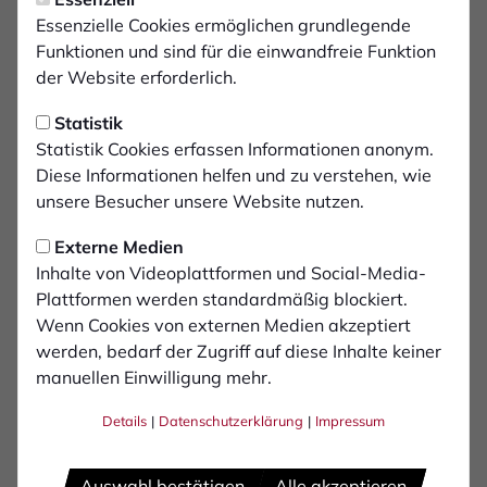
1900"
Essenzielle Cookies ermöglichen grundlegende
25.08.1901 Erstes Meisterschaftsspiel, damals
Funktionen und sind für die einwandfreie Funktion
"Wettspiel"
der Website erforderlich.
1900-1904 Erste Platzanlage an der Werther
Statistik
Chaussee kurz vor Lowick auf einer tiefgelegenen
Statistik Cookies erfassen Informationen anonym.
Wiese
Diese Informationen helfen und zu verstehen, wie
1904 Spielgelegenheit auf dem Besitz Hermann
unsere Besucher unsere Website nutzen.
Boytincks an der Schwanenmühle. Danach
Benutzung eines Grundstücks in der Nähe des Gutes
Externe Medien
Efing
Inhalte von Videoplattformen und Social-Media-
1904 Bezug des des südlichen Teiles am "Gute
Plattformen werden standardmäßig blockiert.
Hünting" und Beginn des Betriebs eines Klubheims
Wenn Cookies von externen Medien akzeptiert
1919 Kauf des südlichen Teiles der
werden, bedarf der Zugriff auf diese Inhalte keiner
Sportplatzanlage Hünting, Einweihung der
manuellen Einwilligung mehr.
Erweiterung am 8. Mai 1921
Details
|
Datenschutzerklärung
|
Impressum
1937 Fusion mit dem Ballspielverein 1909 Bocholt
zum Ballspielverein 1900 Bocholt
1946 Umbenennung in den heutigen 1. Fußball-Club
Auswahl bestätigen
Alle akzeptieren