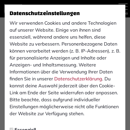
Datenschutzeinstellungen
Menü
Wir verwenden Cookies und andere Technologien
auf unserer Website. Einige von ihnen sind
essenziell, während andere uns helfen, diese
Website zu verbessern. Personenbezogene Daten
können verarbeitet werden (z. B. IP-Adressen), z. B.
für personalisierte Anzeigen und Inhalte oder
Anzeigen- und Inhaltsmessung. Weitere
Informationen über die Verwendung Ihrer Daten
finden Sie in unserer
Datenschutzerklärung
. Du
kannst deine Auswahl jederzeit über den Cookie-
Link am Ende der Seite widerrufen oder anpassen.
Bitte beachte, dass aufgrund individueller
Die Gründungsmannschaft des 1. FC Bocholt im August
Einstellungen möglicherweise nicht alle Funktionen
1900.
Die Historie des 1. FC Bocholt 1900 e.V.
der Website zur Verfügung stehen.
21.08.1900 Gründung als "Bocholter Fußballclub
Essenziell