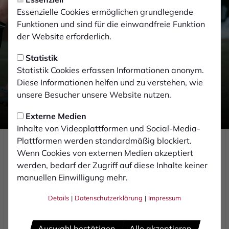
Essenzielle Cookies ermöglichen grundlegende
Funktionen und sind für die einwandfreie Funktion
Profis
-
07.08.2026
der Website erforderlich.
Schalker Zweitvertretung
Statistik
zu Gast im praemium Park
Statistik Cookies erfassen Informationen anonym.
am Hünting
Diese Informationen helfen und zu verstehen, wie
unsere Besucher unsere Website nutzen.
Externe Medien
Inhalte von Videoplattformen und Social-Media-
Samstag, 08.08.2026 | Regionalliga West
Plattformen werden standardmäßig blockiert.
Wenn Cookies von externen Medien akzeptiert
ANSTOSS
14:00
werden, bedarf der Zugriff auf diese Inhalte keiner
manuellen Einwilligung mehr.
1. FC Bocholt
Schalke 04
Details
|
Datenschutzerklärung
|
Impressum
Matchcenter
Tickets
Auswahl bestätigen
Alle akzeptieren