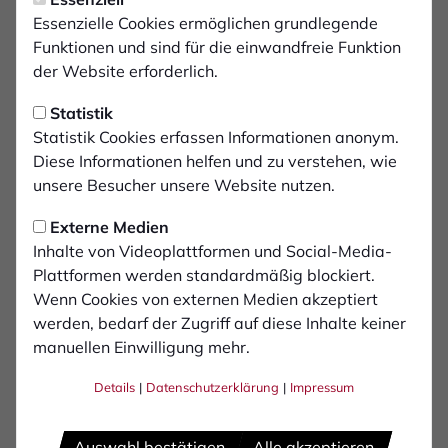
Essenzielle Cookies ermöglichen grundlegende
Funktionen und sind für die einwandfreie Funktion
4
Elias Egouli
der Website erforderlich.
Statistik
5
Noah Förster
Statistik Cookies erfassen Informationen anonym.
Diese Informationen helfen und zu verstehen, wie
11
unsere Besucher unsere Website nutzen.
Lennart Garlipp
Externe Medien
17
Inhalte von Videoplattformen und Social-Media-
Leo Mirgartz
Plattformen werden standardmäßig blockiert.
Wenn Cookies von externen Medien akzeptiert
20
David Savic
werden, bedarf der Zugriff auf diese Inhalte keiner
manuellen Einwilligung mehr.
24
Simon Nhu Thong Vu
Details
|
Datenschutzerklärung
|
Impressum
Auswahl bestätigen
Alle akzeptieren