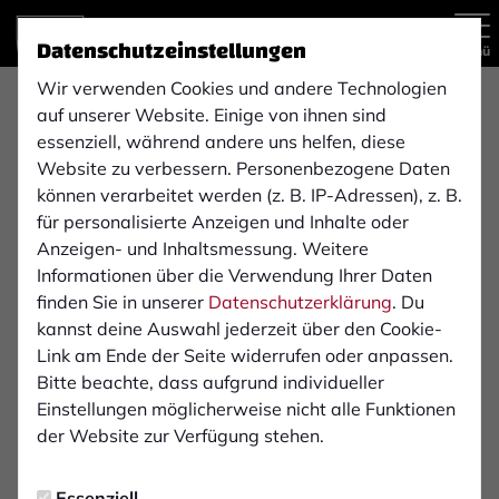
Datenschutzeinstellungen
Menü
Wir verwenden Cookies und andere Technologien
Regionalliga West , 4. Spieltag
auf unserer Website. Einige von ihnen sind
2:2
essenziell, während andere uns helfen, diese
Website zu verbessern. Personenbezogene Daten
Fortuna Düsseldorf
1. FC Bocholt 1900 e. V.
(1:0)
können verarbeitet werden (z. B. IP-Adressen), z. B.
2. Mannschaft
1. Mannschaft
für personalisierte Anzeigen und Inhalte oder
Anzeigen- und Inhaltsmessung. Weitere
Informationen über die Verwendung Ihrer Daten
Übersicht
Liveticker
Aufstellung
finden Sie in unserer
Datenschutzerklärung
. Du
kannst deine Auswahl jederzeit über den Cookie-
Startelf
Link am Ende der Seite widerrufen oder anpassen.
Bitte beachte, dass aufgrund individueller
Einstellungen möglicherweise nicht alle Funktionen
1
Tobias Pascal Pawelczyk
der Website zur Verfügung stehen.
2
Leonard Brodersen
Essenziell