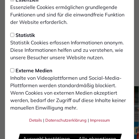
Assistent 1:
Essenzielle Cookies ermöglichen grundlegende
Björn Sauer
Funktionen und sind für die einwandfreie Funktion
der Website erforderlich.
Assistent 2:
Maximilian Koch
Statistik
Statistik Cookies erfassen Informationen anonym.
Diese Informationen helfen und zu verstehen, wie
Zuschauer:
unsere Besucher unsere Website nutzen.
896
Fotostrecke
Externe Medien
Inhalte von Videoplattformen und Social-Media-
von Monika Gajdzik
Plattformen werden standardmäßig blockiert.
Wenn Cookies von externen Medien akzeptiert
werden, bedarf der Zugriff auf diese Inhalte keiner
manuellen Einwilligung mehr.
Details
|
Datenschutzerklärung
|
Impressum
Auswahl bestätigen
Alle akzeptieren