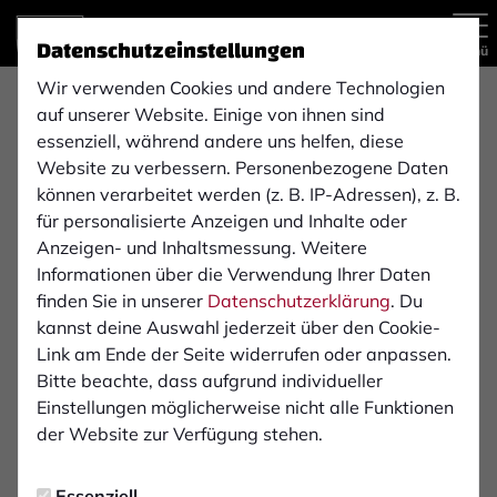
Datenschutzeinstellungen
Menü
Wir verwenden Cookies und andere Technologien
Regionalliga West , 4. Spieltag
auf unserer Website. Einige von ihnen sind
2:2
essenziell, während andere uns helfen, diese
Website zu verbessern. Personenbezogene Daten
Fortuna Düsseldorf
1. FC Bocholt 1900 e. V.
(1:0)
können verarbeitet werden (z. B. IP-Adressen), z. B.
2. Mannschaft
1. Mannschaft
für personalisierte Anzeigen und Inhalte oder
Anzeigen- und Inhaltsmessung. Weitere
Informationen über die Verwendung Ihrer Daten
Übersicht
Liveticker
Aufstellung
finden Sie in unserer
Datenschutzerklärung
. Du
kannst deine Auswahl jederzeit über den Cookie-
Infos zum Spiel
Link am Ende der Seite widerrufen oder anpassen.
Bitte beachte, dass aufgrund individueller
Einstellungen möglicherweise nicht alle Funktionen
Schiedsrichter:
der Website zur Verfügung stehen.
Jonas Fischbach
Essenziell