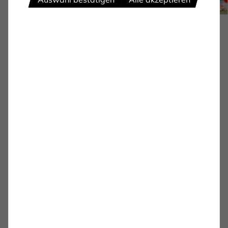
PROFIS
1. FC Bocholt erspielt
ersten Auswärtspunkt