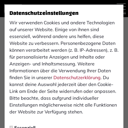
Datenschutzeinstellungen
Menü
Wir verwenden Cookies und andere Technologien
Regionalliga West , 3. Spieltag
auf unserer Website. Einige von ihnen sind
4:0
essenziell, während andere uns helfen, diese
Website zu verbessern. Personenbezogene Daten
1. FC Bocholt
SC Wiedenbrück
(1:0)
können verarbeitet werden (z. B. IP-Adressen), z. B.
1. Mannschaft
1. Mannschaft
für personalisierte Anzeigen und Inhalte oder
Anzeigen- und Inhaltsmessung. Weitere
Informationen über die Verwendung Ihrer Daten
Übersicht
Liveticker
Aufstellung
finden Sie in unserer
Datenschutzerklärung
. Du
kannst deine Auswahl jederzeit über den Cookie-
Startelf
Link am Ende der Seite widerrufen oder anpassen.
Bitte beachte, dass aufgrund individueller
Einstellungen möglicherweise nicht alle Funktionen
1
Lucas Fox
der Website zur Verfügung stehen.
3
Julian Riedel
Essenziell