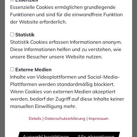
Essenzielle Cookies ermöglichen grundlegende
Funktionen und sind für die einwandfreie Funktion
5
Paul Donner
der Website erforderlich.
Statistik
7
Patrick Kurzen
Statistik Cookies erfassen Informationen anonym.
Diese Informationen helfen und zu verstehen, wie
8
unsere Besucher unsere Website nutzen.
Stipe Batarilo-Ćerdić
Externe Medien
9
Inhalte von Videoplattformen und Social-Media-
Cedric Euschen
Plattformen werden standardmäßig blockiert.
Wenn Cookies von externen Medien akzeptiert
10
Jan Holldack
werden, bedarf der Zugriff auf diese Inhalte keiner
manuellen Einwilligung mehr.
10
Arnold Budimbu
Details
|
Datenschutzerklärung
|
Impressum
Auswahl bestätigen
Alle akzeptieren