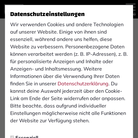
Datenschutzeinstellungen
Menü
Wir verwenden Cookies und andere Technologien
audiokonzept
auf unserer Website. Einige von ihnen sind
essenziell, während andere uns helfen, diese
support&sales
Website zu verbessern. Personenbezogene Daten
können verarbeitet werden (z. B. IP-Adressen), z. B.
für personalisierte Anzeigen und Inhalte oder
Die Firma audiokonzept arbeitet seit 1996 als
Anzeigen- und Inhaltsmessung. Weitere
technisches Dienstleistungs- und Serviceunternehmen
Informationen über die Verwendung Ihrer Daten
im Veranstaltungs-, Installations-, und
finden Sie in unserer
Datenschutzerklärung
. Du
Consultingbereich sowie dem Messebau.
kannst deine Auswahl jederzeit über den Cookie-
Link am Ende der Seite widerrufen oder anpassen.
Weit über die Grenzen NRW´s bekannt, präsentiert
Bitte beachte, dass aufgrund individueller
audiokonzept ein umfangreiches Leistungsspektrum
Einstellungen möglicherweise nicht alle Funktionen
und gehört heute zweifelsfrei zu einem der führenden
der Website zur Verfügung stehen.
mittelständischen Anbieter in dieser Branche. So
vereinigt das Unternehmen audiokonzept in einem
Essenziell