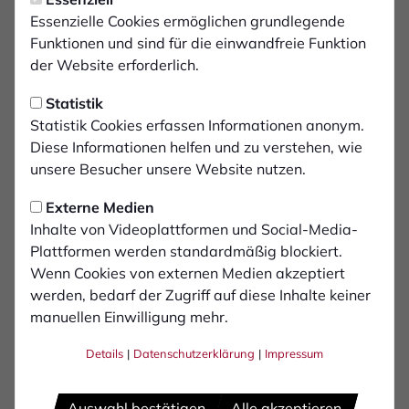
überschaubaren Netzwerk die Dienstleistungen der
Essenzielle Cookies ermöglichen grundlegende
verschiedensten Bereiche unter einem Dach. Die
Funktionen und sind für die einwandfreie Funktion
Angebotspalette unterteilt sich im Prinzip in zwei
der Website erforderlich.
Bereiche und reicht dabei von der technischen Planung
und Organisation von Konzert- &
Statistik
Businessveranstaltungen, über die Inszenierung und
Statistik Cookies erfassen Informationen anonym.
Ausrichtung von Produkt- und Industriepräsentationen,
Diese Informationen helfen und zu verstehen, wie
Messebau bis zur kompletten technischen Realisierung
unsere Besucher unsere Website nutzen.
von Festivals und Hybrid-Events. Die Planung und
Festinstallation von Audio-, Licht,- Bühnen,- Konferenz
Externe Medien
& Medientechnik stellt das zweite Standbein von
Inhalte von Videoplattformen und Social-Media-
audiokonzept da und wird durch den B2B Vertrieb
Plattformen werden standardmäßig blockiert.
ergänzt.
Wenn Cookies von externen Medien akzeptiert
werden, bedarf der Zugriff auf diese Inhalte keiner
audiokonzept ist technischer Dienstleister für
manuellen Einwilligung mehr.
Geschäftskunden, Firmen, Agenturen, Architekten,
Kommunen, Medienproduzenten und auch private
Details
|
Datenschutzerklärung
|
Impressum
Veranstalter. Die Angebotsbandbreite versetzt
audiokonzept in die Lage innovative Komplettlösungen
Auswahl bestätigen
Alle akzeptieren