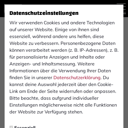
Datenschutzeinstellungen
Menü
Wir verwenden Cookies und andere Technologien
Regionalliga West , 33. Spieltag
auf unserer Website. Einige von ihnen sind
essenziell, während andere uns helfen, diese
Website zu verbessern. Personenbezogene Daten
können verarbeitet werden (z. B. IP-Adressen), z. B.
1:0
für personalisierte Anzeigen und Inhalte oder
Schalke 04
1. FC Bocholt 1900 e. V.
Anzeigen- und Inhaltsmessung. Weitere
(0:0)
2. Mannschaft
1. Mannschaft
Informationen über die Verwendung Ihrer Daten
finden Sie in unserer
Datenschutzerklärung
. Du
kannst deine Auswahl jederzeit über den Cookie-
Übersicht
Liveticker
Aufstellung
Link am Ende der Seite widerrufen oder anpassen.
Bitte beachte, dass aufgrund individueller
Startelf
Einstellungen möglicherweise nicht alle Funktionen
der Website zur Verfügung stehen.
1
Luca Podlech
Essenziell