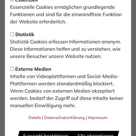
Essenzielle Cookies ermöglichen grundlegende
2
Funktionen und sind für die einwandfreie Funktion
Tidiane Toure
der Website erforderlich.
3
Statistik
Max Lamby
Statistik Cookies erfassen Informationen anonym.
Diese Informationen helfen und zu verstehen, wie
5
Magnus Rösner
unsere Besucher unsere Website nutzen.
Externe Medien
8
Max Grüger
Inhalte von Videoplattformen und Social-Media-
Plattformen werden standardmäßig blockiert.
16
Wenn Cookies von externen Medien akzeptiert
Tim-Justin Dietrich
werden, bedarf der Zugriff auf diese Inhalte keiner
manuellen Einwilligung mehr.
19
Jean Paul Ndiaye
Details
|
Datenschutzerklärung
|
Impressum
20
Edion Gashi
Auswahl bestätigen
Alle akzeptieren