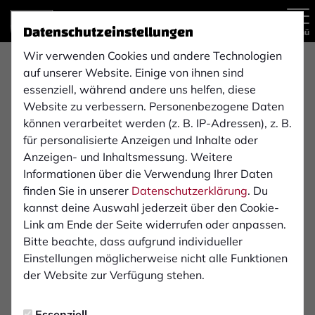
Datenschutzeinstellungen
Menü
Wir verwenden Cookies und andere Technologien
Regionalliga West , 34. Spieltag
auf unserer Website. Einige von ihnen sind
essenziell, während andere uns helfen, diese
Website zu verbessern. Personenbezogene Daten
können verarbeitet werden (z. B. IP-Adressen), z. B.
2:2
für personalisierte Anzeigen und Inhalte oder
1. FC Bocholt
Rot-Weiß Oberhausen
Anzeigen- und Inhaltsmessung. Weitere
(2:1)
1. Mannschaft
1. Mannschaft
Informationen über die Verwendung Ihrer Daten
finden Sie in unserer
Datenschutzerklärung
. Du
kannst deine Auswahl jederzeit über den Cookie-
Übersicht
Livestream
Liveticker
Aufstellung
Link am Ende der Seite widerrufen oder anpassen.
Bitte beachte, dass aufgrund individueller
Einstellungen möglicherweise nicht alle Funktionen
Schlussfazit
16:04
der Website zur Verfügung stehen.
Im letzten Spiel der Saison trennen
wir uns mit einem 2:2 gegen RWO.
Essenziell