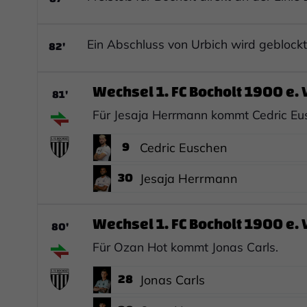
82'
Ein Abschluss von Urbich wird geblockt
Wechsel 1. FC Bocholt 1900 e. V
81'
Für Jesaja Herrmann kommt Cedric Eu
9
Cedric Euschen
30
Jesaja Herrmann
Wechsel 1. FC Bocholt 1900 e. V
80'
Für Ozan Hot kommt Jonas Carls.
28
Jonas Carls