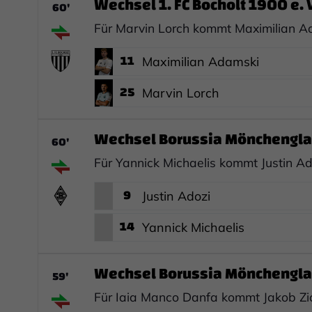
Wechsel 1. FC Bocholt 1900 e. V
60'
Für Marvin Lorch kommt Maximilian A
11
Maximilian Adamski
25
Marvin Lorch
Wechsel Borussia Mönchengla
60'
Für Yannick Michaelis kommt Justin Ad
9
Justin Adozi
14
Yannick Michaelis
Wechsel Borussia Mönchengla
59'
Für Iaia Manco Danfa kommt Jakob Zic