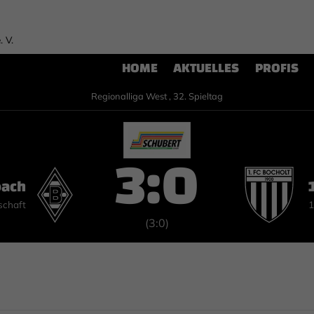
. V.
HOME
AKTUELLES
PROFIS
Regionalliga West , 32. Spieltag
3:0
bach
schaft
1
(3:0)