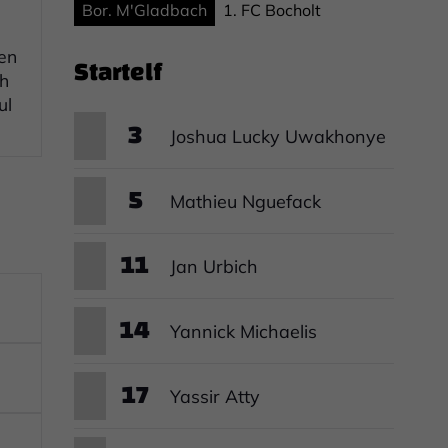
Bor. M'Gladbach
1. FC Bocholt
en
Startelf
ch
ul
3
Joshua Lucky Uwakhonye
5
Mathieu Nguefack
11
Jan Urbich
14
Yannick Michaelis
17
Yassir Atty