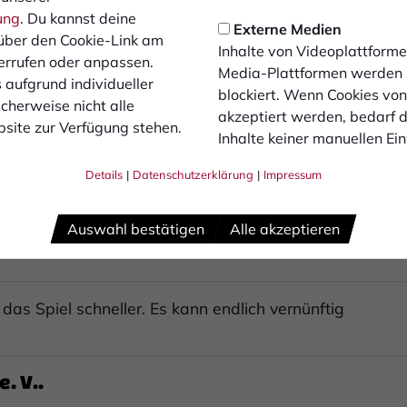
ung
. Du kannst deine
Externe Medien
über den Cookie-Link am
Inhalte von Videoplattforme
errufen oder anpassen.
Media-Plattformen werden
 aufgrund individueller
blockiert. Wenn Cookies vo
cherweise nicht alle
akzeptiert werden, bedarf de
site zur Verfügung stehen.
Inhalte keiner manuellen Ei
s Tor und verfehlt den rechten Pfosten nur um wenige
Details
|
Datenschutzerklärung
|
Impressum
Auswahl bestätigen
Alle akzeptieren
dem eigenen Strafraum.
s Spiel schneller. Es kann endlich vernünftig
. V..