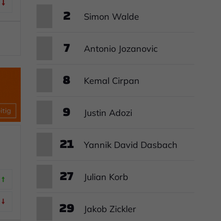
2
Simon Walde
7
Antonio Jozanovic
8
Kemal Cirpan
9
Justin Adozi
21
Yannik David Dasbach
27
Julian Korb
29
Jakob Zickler