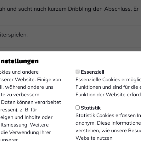
 und sucht nach kurzem Dribbling den Abschluss. Er
terspielen.
 Gladbach spielt den Ball ins Aus.
instellungen
kies und andere
Essenziell
dbach.
nserer Website. Einige von
Essenzielle Cookies ermögl
ell, während andere uns
Funktionen und sind für die
ic.
ite zu verbessern.
Funktion der Website erforde
Daten können verarbeitet
Statistik
essen), z. B. für
Statistik Cookies erfassen 
zeigen und Inhalte oder
anonym. Diese Informatione
altsmessung. Weitere
verstehen, wie unsere Besu
 die Verwendung Ihrer
dbach.
Website nutzen.
 unserer