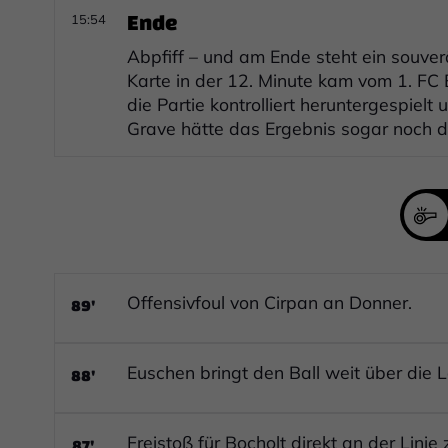
Ende
15:54
Abpfiff – und am Ende steht ein souve
Karte in der 12. Minute kam vom 1. FC
die Partie kontrolliert heruntergespiel
Grave hätte das Ergebnis sogar noch de
89'
Offensivfoul von Cirpan an Donner.
88'
Euschen bringt den Ball weit über die L
87'
Freistoß für Bocholt direkt an der Lini