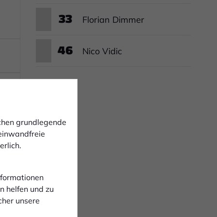
33
Florian Dimmer
46
Nico Vidic
ichen grundlegende
 einwandfreie
rlich.
Informationen
n helfen und zu
cher unsere