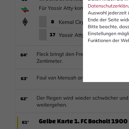
Datenschutzerklär
Für Yassir Atty kommt Kemal Cirpan.
Auswahl jederzeit 
Ende der Seite wid
8
Kemal Cirpan
Bitte beachte, dass
17
Einstellungen mögli
Yassir Atty
Funktionen der Web
64'
Fleck bringt den Freistoß direkt auf da
Zentimeter.
63'
Foul von Mensah an Zickler direkt vor 
62'
Der Regen wird wieder schwächer und da
weitergehen.
Gelbe Karte 1. FC Bocholt 1900 e
61'