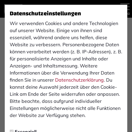
Datenschutzeinstellungen
Menü
Wir verwenden Cookies und andere Technologien
Regionalliga West , 30. Spieltag
auf unserer Website. Einige von ihnen sind
essenziell, während andere uns helfen, diese
Website zu verbessern. Personenbezogene Daten
können verarbeitet werden (z. B. IP-Adressen), z. B.
3:2
für personalisierte Anzeigen und Inhalte oder
VfL Bochum 1848
1. FC Bocholt 1900 e. V.
Anzeigen- und Inhaltsmessung. Weitere
(2:1)
2. Mannschaft
1. Mannschaft
Informationen über die Verwendung Ihrer Daten
finden Sie in unserer
Datenschutzerklärung
. Du
kannst deine Auswahl jederzeit über den Cookie-
Übersicht
Livestream
Liveticker
Aufstellung
Link am Ende der Seite widerrufen oder anpassen.
Bitte beachte, dass aufgrund individueller
Startelf
Einstellungen möglicherweise nicht alle Funktionen
der Website zur Verfügung stehen.
1
Benjamin Bußmann
Essenziell