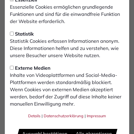
Essenzielle Cookies ermöglichen grundlegende
3
Funktionen und sind für die einwandfreie Funktion
Darnell Keumo
der Website erforderlich.
4
Statistik
Daniel Hülsenbusch
Statistik Cookies erfassen Informationen anonym.
Diese Informationen helfen und zu verstehen, wie
6
Lars Holtkamp
unsere Besucher unsere Website nutzen.
Externe Medien
7
Mohammed Tolba
Inhalte von Videoplattformen und Social-Media-
Plattformen werden standardmäßig blockiert.
12
Wenn Cookies von externen Medien akzeptiert
Niklas Jahn
werden, bedarf der Zugriff auf diese Inhalte keiner
manuellen Einwilligung mehr.
14
Henri Sanchez Fernandez
Details
|
Datenschutzerklärung
|
Impressum
16
Alessandro Crimaldi
Auswahl bestätigen
Alle akzeptieren