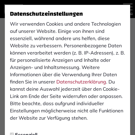
Datenschutzeinstellungen
Menü
Wir verwenden Cookies und andere Technologien
Regionalliga West , 26. Spieltag
auf unserer Website. Einige von ihnen sind
essenziell, während andere uns helfen, diese
Website zu verbessern. Personenbezogene Daten
können verarbeitet werden (z. B. IP-Adressen), z. B.
1:1
für personalisierte Anzeigen und Inhalte oder
SF Lotte
1. FC Bocholt 1900 e. V.
Anzeigen- und Inhaltsmessung. Weitere
(0:1)
1. Mannschaft
1. Mannschaft
Informationen über die Verwendung Ihrer Daten
finden Sie in unserer
Datenschutzerklärung
. Du
kannst deine Auswahl jederzeit über den Cookie-
Übersicht
Livestream
Liveticker
Aufstellung
Link am Ende der Seite widerrufen oder anpassen.
Bitte beachte, dass aufgrund individueller
Startelf
Einstellungen möglicherweise nicht alle Funktionen
der Website zur Verfügung stehen.
1
Luca Böggemann
Essenziell