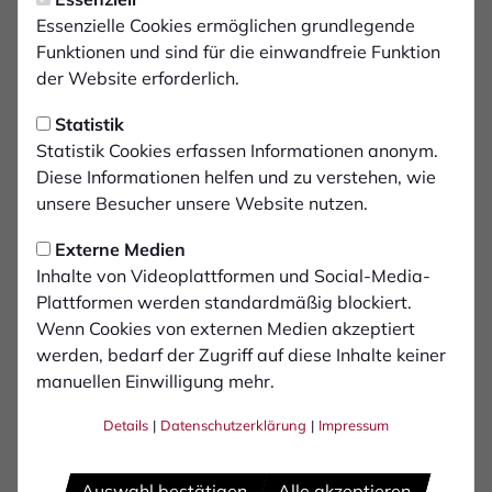
Essenzielle Cookies ermöglichen grundlegende
3
Funktionen und sind für die einwandfreie Funktion
Louis Hiepen
der Website erforderlich.
4
Statistik
Fabian Rüth
Statistik Cookies erfassen Informationen anonym.
Diese Informationen helfen und zu verstehen, wie
6
Ben Klefisch
unsere Besucher unsere Website nutzen.
Externe Medien
7
Andreas Wiegel
Inhalte von Videoplattformen und Social-Media-
Plattformen werden standardmäßig blockiert.
8
Wenn Cookies von externen Medien akzeptiert
Max Ritter
werden, bedarf der Zugriff auf diese Inhalte keiner
manuellen Einwilligung mehr.
23
Skhrep Stubbla
Details
|
Datenschutzerklärung
|
Impressum
24
Luca Kerkemeyer
Auswahl bestätigen
Alle akzeptieren