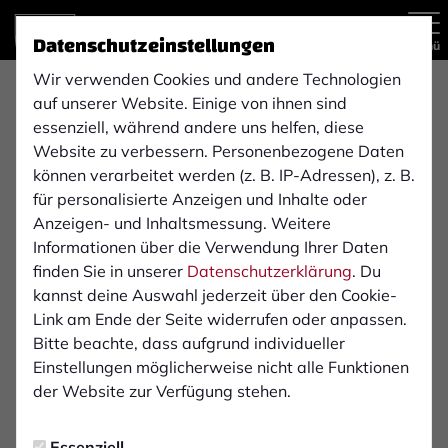
Datenschutzeinstellungen
Menü
Wir verwenden Cookies und andere Technologien
Regionalliga West , 25. Spieltag
auf unserer Website. Einige von ihnen sind
essenziell, während andere uns helfen, diese
Website zu verbessern. Personenbezogene Daten
können verarbeitet werden (z. B. IP-Adressen), z. B.
2:3
für personalisierte Anzeigen und Inhalte oder
1. FC Bocholt
S.C. Fortuna Köln e.V.
Anzeigen- und Inhaltsmessung. Weitere
(2:2)
1. Mannschaft
1. Mannschaft
Informationen über die Verwendung Ihrer Daten
finden Sie in unserer
Datenschutzerklärung
. Du
kannst deine Auswahl jederzeit über den Cookie-
Übersicht
Liveticker
Aufstellung
Link am Ende der Seite widerrufen oder anpassen.
Bitte beachte, dass aufgrund individueller
Infos zum Spiel
Einstellungen möglicherweise nicht alle Funktionen
der Website zur Verfügung stehen.
Schiedsrichter:
Essenziell