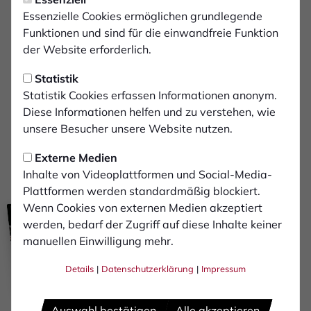
Jonas Fischbach
Essenzielle Cookies ermöglichen grundlegende
Funktionen und sind für die einwandfreie Funktion
Assistent 1:
der Website erforderlich.
Dr. Marcel Benkhoff
Statistik
Statistik Cookies erfassen Informationen anonym.
Assistent 2:
Diese Informationen helfen und zu verstehen, wie
Stefan Tendyck
unsere Besucher unsere Website nutzen.
Zuschauer:
Externe Medien
2261
Inhalte von Videoplattformen und Social-Media-
Plattformen werden standardmäßig blockiert.
Wenn Cookies von externen Medien akzeptiert
Saison 25/26
werden, bedarf der Zugriff auf diese Inhalte keiner
SC Fortuna Köln
manuellen Einwilligung mehr.
(Ausgabe 13)
Details
|
Datenschutzerklärung
|
Impressum
Jetzt lesen
Fotostrecke
Auswahl bestätigen
Alle akzeptieren