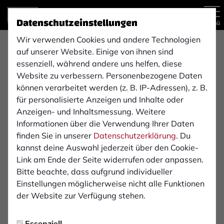
Datenschutzeinstellungen
Menü
Wir verwenden Cookies und andere Technologien
Regionalliga West , 20. Spieltag
auf unserer Website. Einige von ihnen sind
essenziell, während andere uns helfen, diese
Website zu verbessern. Personenbezogene Daten
können verarbeitet werden (z. B. IP-Adressen), z. B.
0:2
für personalisierte Anzeigen und Inhalte oder
SC Wiedenbrück
1. FC Bocholt 1900 e. V.
Anzeigen- und Inhaltsmessung. Weitere
(0:1)
1. Mannschaft
1. Mannschaft
Informationen über die Verwendung Ihrer Daten
finden Sie in unserer
Datenschutzerklärung
. Du
kannst deine Auswahl jederzeit über den Cookie-
Übersicht
Livestream
Liveticker
Aufstellung
Link am Ende der Seite widerrufen oder anpassen.
Bitte beachte, dass aufgrund individueller
Einstellungen möglicherweise nicht alle Funktionen
21:34
Wir freuen uns auf euren Support
der Website zur Verfügung stehen.
am Wochenende, sagen Danke fürs
Mitlesen und bis bald! ✌️
Essenziell