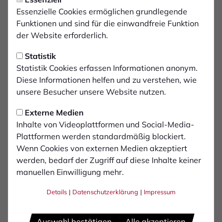
Essenzielle Cookies ermöglichen grundlegende
Funktionen und sind für die einwandfreie Funktion
der Website erforderlich.
Spielende
Statistik
Statistik Cookies erfassen Informationen anonym.
Diese Informationen helfen und zu verstehen, wie
Tor 1. FC Bocholt 1900 e. V..
90'
+6
unsere Besucher unsere Website nutzen.
Arnold Budimbu verwandelt den
Externe Medien
Elfmeter sicher.
Inhalte von Videoplattformen und Social-Media-
Plattformen werden standardmäßig blockiert.
Arnold Budimbu
Wenn Cookies von externen Medien akzeptiert
werden, bedarf der Zugriff auf diese Inhalte keiner
Elfmeter!
90'
+5
manuellen Einwilligung mehr.
Für Bocholt nach einem Foul an
Details
|
Datenschutzerklärung
|
Impressum
Batarilo
Auswahl bestätigen
Alle akzeptieren