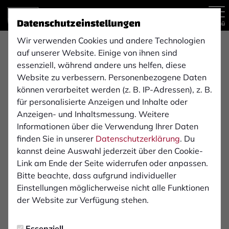
Datenschutzeinstellungen
Menü
Wir verwenden Cookies und andere Technologien
Regionalliga West , 16. Spieltag
auf unserer Website. Einige von ihnen sind
essenziell, während andere uns helfen, diese
Website zu verbessern. Personenbezogene Daten
können verarbeitet werden (z. B. IP-Adressen), z. B.
2:3
für personalisierte Anzeigen und Inhalte oder
1. FC Bocholt
FC Schalke 04
Anzeigen- und Inhaltsmessung. Weitere
(2:0)
1. Mannschaft
2. Mannschaft
Informationen über die Verwendung Ihrer Daten
finden Sie in unserer
Datenschutzerklärung
. Du
kannst deine Auswahl jederzeit über den Cookie-
Übersicht
Liveticker
Aufstellung
Link am Ende der Seite widerrufen oder anpassen.
Bitte beachte, dass aufgrund individueller
Infos zum Spiel
Einstellungen möglicherweise nicht alle Funktionen
der Website zur Verfügung stehen.
Schiedsrichter:
Essenziell