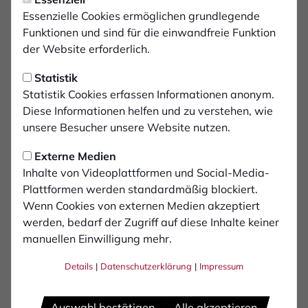
Lukas Koch
Essenzielle Cookies ermöglichen grundlegende
Funktionen und sind für die einwandfreie Funktion
Assistent 1:
der Website erforderlich.
Nils Leichert
Statistik
Statistik Cookies erfassen Informationen anonym.
Assistent 2:
Diese Informationen helfen und zu verstehen, wie
Jonas Windeln
unsere Besucher unsere Website nutzen.
Zuschauer:
Externe Medien
2176
Inhalte von Videoplattformen und Social-Media-
Plattformen werden standardmäßig blockiert.
Wenn Cookies von externen Medien akzeptiert
werden, bedarf der Zugriff auf diese Inhalte keiner
manuellen Einwilligung mehr.
Details
|
Datenschutzerklärung
|
Impressum
Auswahl bestätigen
Alle akzeptieren