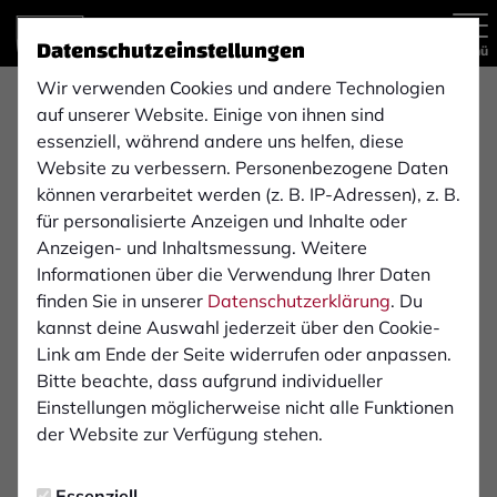
Datenschutzeinstellungen
Menü
Wir verwenden Cookies und andere Technologien
Regionalliga West , 12. Spieltag
auf unserer Website. Einige von ihnen sind
3:1
essenziell, während andere uns helfen, diese
Website zu verbessern. Personenbezogene Daten
SV Rödinghausen
1. FC Bocholt 1900 e. V.
(0:1)
können verarbeitet werden (z. B. IP-Adressen), z. B.
1. Mannschaft
1. Mannschaft
für personalisierte Anzeigen und Inhalte oder
Anzeigen- und Inhaltsmessung. Weitere
Informationen über die Verwendung Ihrer Daten
Übersicht
Livestream
Liveticker
Aufstellung
finden Sie in unserer
Datenschutzerklärung
. Du
kannst deine Auswahl jederzeit über den Cookie-
Infos zum Spiel
Link am Ende der Seite widerrufen oder anpassen.
Bitte beachte, dass aufgrund individueller
Einstellungen möglicherweise nicht alle Funktionen
Schiedsrichter:
der Website zur Verfügung stehen.
Yannick Sager
Essenziell