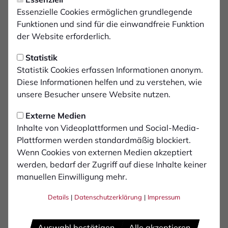
Assistent 1:
Essenzielle Cookies ermöglichen grundlegende
Patrick Holz
Funktionen und sind für die einwandfreie Funktion
der Website erforderlich.
Assistent 2:
Jonas Grütter
Statistik
Statistik Cookies erfassen Informationen anonym.
Diese Informationen helfen und zu verstehen, wie
Zuschauer:
unsere Besucher unsere Website nutzen.
706
Externe Medien
Inhalte von Videoplattformen und Social-Media-
Plattformen werden standardmäßig blockiert.
Wenn Cookies von externen Medien akzeptiert
werden, bedarf der Zugriff auf diese Inhalte keiner
manuellen Einwilligung mehr.
Details
|
Datenschutzerklärung
|
Impressum
Auswahl bestätigen
Alle akzeptieren