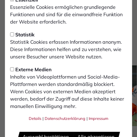
Assistent 1:
Essenzielle Cookies ermöglichen grundlegende
Kristijan Rajkovski
Funktionen und sind für die einwandfreie Funktion
der Website erforderlich.
Assistent 2:
Statistik
Jan Peter Weßels
Statistik Cookies erfassen Informationen anonym.
Fotostrecke
Diese Informationen helfen und zu verstehen, wie
unsere Besucher unsere Website nutzen.
von Monika Gajdzik
Externe Medien
Inhalte von Videoplattformen und Social-Media-
Plattformen werden standardmäßig blockiert.
Wenn Cookies von externen Medien akzeptiert
werden, bedarf der Zugriff auf diese Inhalte keiner
manuellen Einwilligung mehr.
Details
|
Datenschutzerklärung
|
Impressum
Auswahl bestätigen
Alle akzeptieren