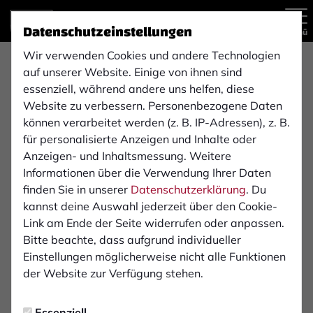
Datenschutzeinstellungen
Menü
Wir verwenden Cookies und andere Technologien
Regionalliga West , 7. Spieltag
auf unserer Website. Einige von ihnen sind
essenziell, während andere uns helfen, diese
0:2
Website zu verbessern. Personenbezogene Daten
1. FC Bocholt
Sportfreunde Siegen von
können verarbeitet werden (z. B. IP-Adressen), z. B.
(0:0)
1899 e.V.
1. Mannschaft
für personalisierte Anzeigen und Inhalte oder
1. Mannschaft
Anzeigen- und Inhaltsmessung. Weitere
Informationen über die Verwendung Ihrer Daten
finden Sie in unserer
Datenschutzerklärung
. Du
Übersicht
Liveticker
Aufstellung
kannst deine Auswahl jederzeit über den Cookie-
Link am Ende der Seite widerrufen oder anpassen.
Infos zum Spiel
Bitte beachte, dass aufgrund individueller
Einstellungen möglicherweise nicht alle Funktionen
Schiedsrichter:
der Website zur Verfügung stehen.
Jonah Besong
Essenziell