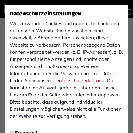
Datenschutzeinstellungen
Menü
Wir verwenden Cookies und andere Technologien
Regionalliga West , 7. Spieltag
auf unserer Website. Einige von ihnen sind
1:1
essenziell, während andere uns helfen, diese
Website zu verbessern. Personenbezogene Daten
1. FC Bocholt
1. FC Düren 2017
(1:0)
können verarbeitet werden (z. B. IP-Adressen), z. B.
1. Mannschaft
1. Mannschaft
für personalisierte Anzeigen und Inhalte oder
Anzeigen- und Inhaltsmessung. Weitere
Informationen über die Verwendung Ihrer Daten
Übersicht
Liveticker
finden Sie in unserer
Datenschutzerklärung
. Du
kannst deine Auswahl jederzeit über den Cookie-
Startaufstellung
Link am Ende der Seite widerrufen oder anpassen.
Bitte beachte, dass aufgrund individueller
Einstellungen möglicherweise nicht alle Funktionen
der Website zur Verfügung stehen.
Startaufstellung
Essenziell