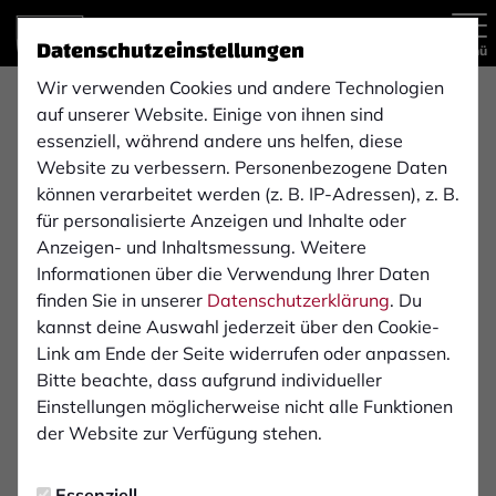
Datenschutzeinstellungen
Menü
Wir verwenden Cookies und andere Technologien
Testspiel
auf unserer Website. Einige von ihnen sind
0:6
essenziell, während andere uns helfen, diese
Website zu verbessern. Personenbezogene Daten
SV Biemenhorst
1. FC Bocholt 1900 e. V.
(0:1)
können verarbeitet werden (z. B. IP-Adressen), z. B.
1. Mannschaft
1. Mannschaft
für personalisierte Anzeigen und Inhalte oder
Anzeigen- und Inhaltsmessung. Weitere
Informationen über die Verwendung Ihrer Daten
Übersicht
Aufstellung
finden Sie in unserer
Datenschutzerklärung
. Du
kannst deine Auswahl jederzeit über den Cookie-
Infos zum Spiel
Link am Ende der Seite widerrufen oder anpassen.
Bitte beachte, dass aufgrund individueller
Einstellungen möglicherweise nicht alle Funktionen
Schiedsrichter:
der Website zur Verfügung stehen.
Sebastian Bock
Essenziell