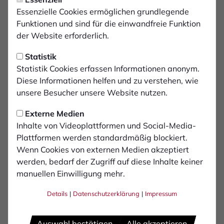
Assistent 1:
Essenzielle Cookies ermöglichen grundlegende
Jan Kelleter
Funktionen und sind für die einwandfreie Funktion
der Website erforderlich.
Assistent 2:
Nikita Kaul
Statistik
Statistik Cookies erfassen Informationen anonym.
Diese Informationen helfen und zu verstehen, wie
Zuschauer:
unsere Besucher unsere Website nutzen.
618
Externe Medien
Inhalte von Videoplattformen und Social-Media-
Plattformen werden standardmäßig blockiert.
Wenn Cookies von externen Medien akzeptiert
werden, bedarf der Zugriff auf diese Inhalte keiner
manuellen Einwilligung mehr.
Details
|
Datenschutzerklärung
|
Impressum
Auswahl bestätigen
Alle akzeptieren