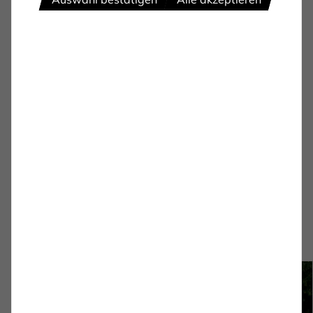
PROFIS
4:0 gegen Hordel: 1. FC
feiert ersten Testsieg
Die Mannschaft von Guerino Capretti setzte sich im
dritten Testspiel deutlich mit 4:0 (3:0) gegen den
Oberligisten DJK TuS Hordel durch.
zum Artikel
Fotostrecke