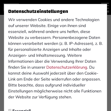
Datenschutzeinstellungen
Menü
Wir verwenden Cookies und andere Technologien
Testspiel
auf unserer Website. Einige von ihnen sind
4:0
essenziell, während andere uns helfen, diese
Website zu verbessern. Personenbezogene Daten
1. FC Bocholt
DJK TUS Hordel
(3:0)
können verarbeitet werden (z. B. IP-Adressen), z. B.
1. Mannschaft
1. Mannschaft
für personalisierte Anzeigen und Inhalte oder
Anzeigen- und Inhaltsmessung. Weitere
Informationen über die Verwendung Ihrer Daten
Übersicht
Aufstellung
finden Sie in unserer
Datenschutzerklärung
. Du
kannst deine Auswahl jederzeit über den Cookie-
Infos zum Spiel
Link am Ende der Seite widerrufen oder anpassen.
Bitte beachte, dass aufgrund individueller
Einstellungen möglicherweise nicht alle Funktionen
Schiedsrichter:
der Website zur Verfügung stehen.
Marvin Konopatzki
Essenziell