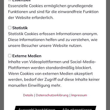
Assistent 1:
Essenzielle Cookies ermöglichen grundlegende
Maik Heinen
Funktionen und sind für die einwandfreie Funktion
der Website erforderlich.
Assistent 2:
Jan Lehnert
Statistik
Statistik Cookies erfassen Informationen anonym.
Diese Informationen helfen und zu verstehen, wie
Zuschauer:
unsere Besucher unsere Website nutzen.
300
Externe Medien
Inhalte von Videoplattformen und Social-Media-
Plattformen werden standardmäßig blockiert.
Wenn Cookies von externen Medien akzeptiert
werden, bedarf der Zugriff auf diese Inhalte keiner
manuellen Einwilligung mehr.
Details
|
Datenschutzerklärung
|
Impressum
Auswahl bestätigen
Alle akzeptieren