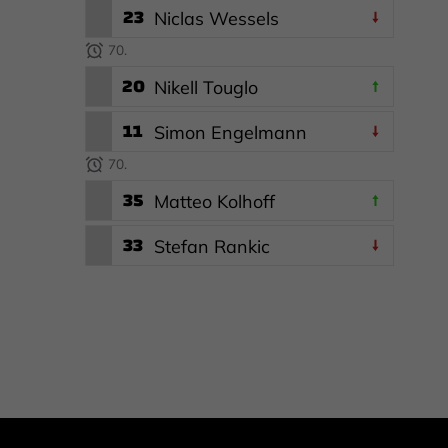
23
Niclas Wessels
70.
20
Nikell Touglo
11
Simon Engelmann
70.
35
Matteo Kolhoff
33
Stefan Rankic