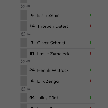
46.
6
Ersin Zehir
14
Thorben Deters
46.
7
Oliver Schmitt
27
Lasse Zumdieck
46.
24
Henrik Wittrock
8
Erik Zenga
46.
44
Julius Pünt