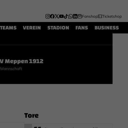
Fanshop
Ticketshop
TEAMS
VEREIN
STADION
FANS
BUSINESS
V Meppen 1912
 Mannschaft
Tore