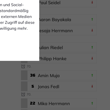
37
Paul Seidel
n und Social-
 standardmäßig
70.
n externen Medien
17
Aaron Bayakala
r Zugriff auf diese
nwilligung mehr.
30
Jesaja Herrmann
70.
3
Julian Riedel
14
Philipp Hanke
70.
36
Amin Muja
5
Jonas Fedl
70.
22
Mika Herrmann