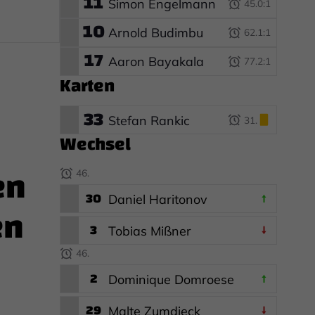
11
Simon Engelmann
45.
0:1
10
Arnold Budimbu
62.
1:1
17
Aaron Bayakala
77.
2:1
Karten
33
Stefan Rankic
31.
Wechsel
en
46.
30
Daniel Haritonov
en
3
Tobias Mißner
46.
2
Dominique Domroese
29
Malte Zumdieck