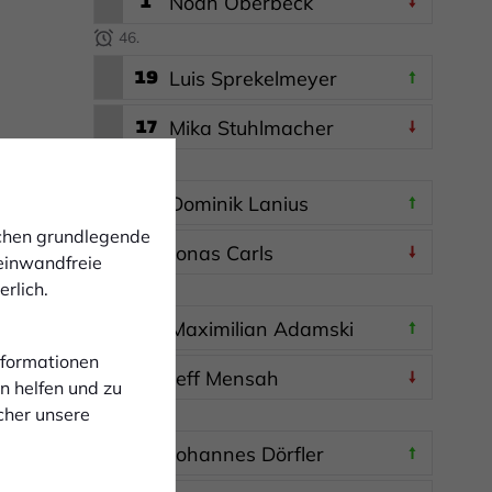
1
Noah Oberbeck
46.
19
Luis Sprekelmeyer
17
Mika Stuhlmacher
70.
13
Dominik Lanius
ichen grundlegende
28
Jonas Carls
 einwandfreie
rlich.
70.
11
Maximilian Adamski
Informationen
21
Jeff Mensah
n helfen und zu
cher unsere
70.
36
Johannes Dörfler