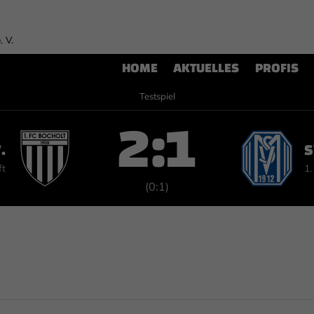
. V.
HOME
AKTUELLES
PROFIS
Testspiel
2:1
.
S
ft
1.
(0:1)