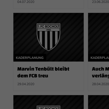
auf
04.07.2020
23.06.2020
KADERPLANUNG
KADERPL
Marvin Tenbült bleibt
Auch 
dem FCB treu
verläng
29.04.2020
28.04.2020