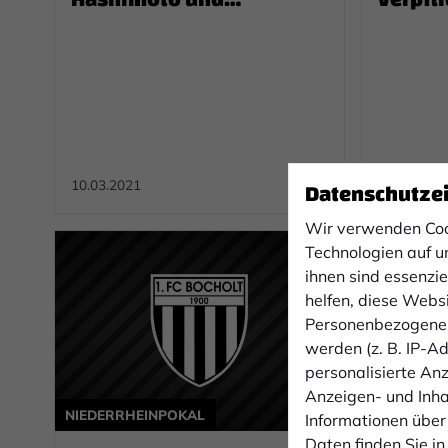
Yanagisawa
Göttli
Datenschutze
10.03.2021
27.01.2021
Wir verwenden Coo
Technologien auf u
ihnen sind essenzi
helfen, diese Webs
Personenbezogene 
werden (z. B. IP-Adr
personalisierte An
Anzeigen- und Inh
NIEDERRHEINPOKAL
PROFIS
Informationen über
Daten finden Sie in