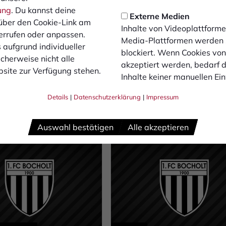
ieg! Der FCB
Jan Winking im
ung
. Du kannst deine
t 5:1!
Kurzinterview
Externe Medien
über den Cookie-Link am
Inhalte von Videoplattforme
errufen oder anpassen.
uschauer in der Gigaset
Der 1. FC Bocholt trifft vor
Media-Plattformen werden
 aufgrund individueller
 Hünting haben ein
heimischem Publikum auf di
blockiert. Wenn Cookies vo
cherweise nicht alle
s Fußballspiel gesehen.
Sportfreunde Niederweniger
akzeptiert werden, bedarf de
site zur Verfügung stehen.
 der 4. Spielminute konnte
uns war das der passende
Inhalte keiner manuellen Ei
che den Ball im Netz
Anlass, Chef-Trainer Jan Wi
Details
|
Datenschutzerklärung
|
Impressum
assen. Nach einer Ecke
zwei Fragen zu stellen.
r Karagülmez musste
04.09.2020
 Ball nur noch einnicken.
Auswahl bestätigen
Alle akzeptieren