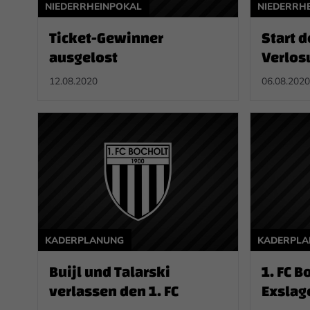
NIEDERRHEINPOKAL
NIEDERRH
Ticket-Gewinner
Start d
ausgelost
Verlos
Pokals
12.08.2020
06.08.2020
KADERPLANUNG
KADERPL
Buijl und Talarski
1. FC B
verlassen den 1. FC
Exslag