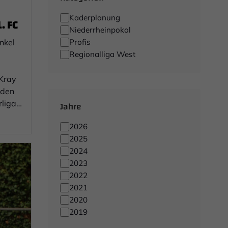
Kaderplanung
. FC
Niederrheinpokal
nkel
Profis
Regionalliga West
Kray
nden
rliga-
Jahre
2026
2025
2024
2023
2022
2021
2020
2019