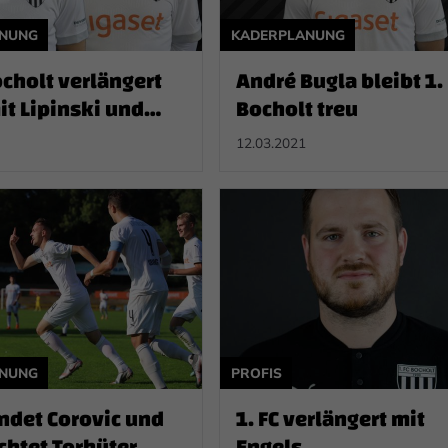
ANUNG
KADERPLANUNG
ocholt verlängert
André Bugla bleibt 1.
it Lipinski und
Bocholt treu
12.03.2021
ANUNG
PROFIS
indet Corovic und
1. FC verlängert mit
chtet Torhüter
Engels