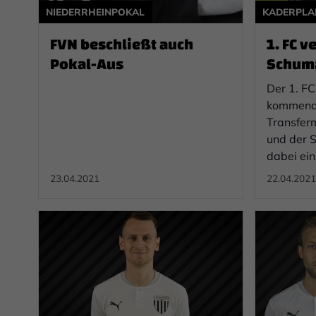
NIEDERRHEINPOKAL
KADERPL
FVN beschließt auch
1. FC v
Pokal-Aus
Schum
SC
Der 1. FC 
kommende
Transfer
und der S
dabei ei
23.04.2021
22.04.2021