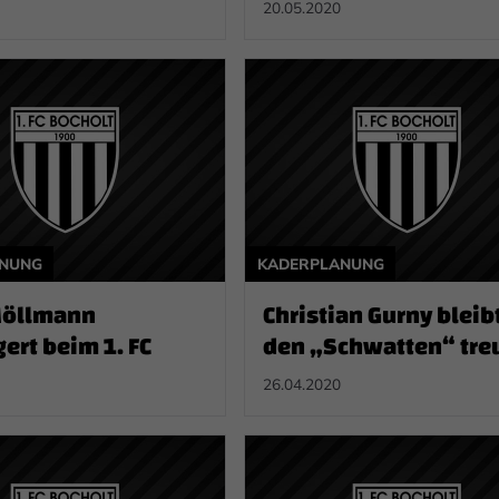
20.05.2020
ANUNG
KADERPLANUNG
Möllmann
Christian Gurny bleib
ert beim 1. FC
den „Schwatten“ tre
26.04.2020