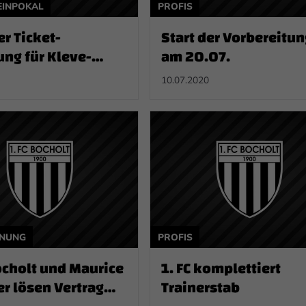
EINPOKAL
PROFIS
er Ticket-
Start der Vorbereitu
ung für Kleve-
am 20.07.
piel
10.07.2020
ANUNG
PROFIS
ocholt und Maurice
1. FC komplettiert
er lösen Vertrag
Trainerstab