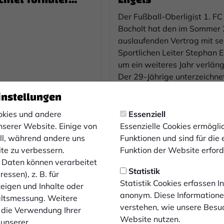
ng
Der Fußball-Oberligist 1. FC
Bocholt hat den im Sommer
auslaufenden Vertrag mit s
Sportlichen Leiter Stephan 
um ein weiteres Jahr verläng
Der 29-Jährige unterzeichne
jetzt am Bocholter Hünting 
instellungen
27.12.2020
bis 30.06.2022 gültigen Ver
kies und andere
Essenziell
nserer Website. Einige von
Essenzielle Cookies ermögl
ell, während andere uns
Funktionen und sind für die
ite zu verbessern.
Funktion der Website erforde
Daten können verarbeitet
Statistik
essen), z. B. für
Statistik Cookies erfassen 
zeigen und Inhalte oder
anonym. Diese Informatione
altsmessung. Weitere
verstehen, wie unsere Besu
PROFIS
 die Verwendung Ihrer
Website nutzen.
 unserer