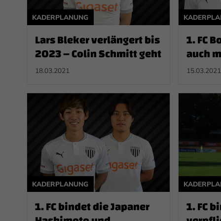
KADERPLANUNG
KADERPL
Lars Bleker verlängert bis
1. FC B
2023 – Colin Schmitt geht
auch m
Sezen
18.03.2021
15.03.2021
KADERPLANUNG
KADERPL
1. FC bindet die Japaner
1. FC b
Hashimoto und
verpfli