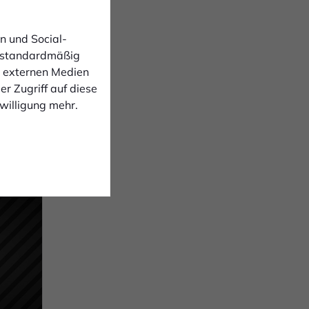
n und Social-
 standardmäßig
e
n externen Medien
n. Für
r Zugriff auf diese
nwilligung mehr.
nking