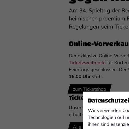
Am 34. Spieltag der R
heimischen praemium P
Regelungen beim Ticket
Online-Vorverkau
Der exklusive Online-Vorver
Ticketzweitmarkt
für Karten
Feiertags geschlossen. Der 
16:00 Uhr
statt.
zum Ticketshop
Ticket gekauft, aber
Datenschutze
Unsere Lösung: Der Ticketzw
Wir verwenden Coo
erhalte dein Geld zurück!
Technologien auf u
ihnen sind essenzi
Alle Infos zum Zweitmarkt