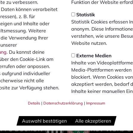
ite zu verbessern.
Funktion der Website erforde
n Schwierigkeiten kommen – beispielsweise wenn Accounts no
Daten können verarbeitet
-Accounts freigeschaltet sind. Betroffene Personen wenden 
Statistik
essen), z. B. für
 des personalisierten Namens der Dauerkarte per E-Mail an
Statistik Cookies erfassen 
zeigen und Inhalte oder
diesen und auch für künftige Verkäufe erfolgen kann.
anonym. Diese Informatione
altsmessung. Weitere
verstehen, wie unsere Besu
 die Verwendung Ihrer
Website nutzen.
 unserer
erhausen wird ein separater Online-Link eingerichtet, der 
ung
. Du kannst deine
Externe Medien
über den Cookie-Link am
Inhalte von Videoplattforme
fsphasen noch Tickets verfügbar sein, öffnen die Tageskass
errufen oder anpassen.
Media-Plattformen werden
 aufgrund individueller
blockiert. Wenn Cookies vo
cherweise nicht alle
akzeptiert werden, bedarf de
der Telefon sind nicht möglich. Der Verein bittet ausdrückli
site zur Verfügung stehen.
Inhalte keiner manuellen Ei
bzusehen.
Details
|
Datenschutzerklärung
|
Impressum
steht unser Ticketing-Team unter
tickets@1fcbocholt.de
gern
Auswahl bestätigen
Alle akzeptieren
1. FC Bocholt
Rot-Weiß O