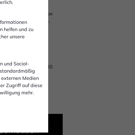
rlich.
ch nicht korrekt als
sich bitte unter Angabe
tickets@1fcbocholt.de
,
Informationen
n helfen und zu
cher unsere
über den Gastverein
n und Social-
en am Spieltag um 12:30
 standardmäßig
n externen Medien
r Zugriff auf diese
ch darum, von
nwilligung mehr.
e zur Verfügung.
berhausen