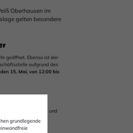
-Weiß Oberhausen im
slage gelten besondere
er
hr geöffnet. Ebenso ist der
schäftsstelle aufgrund des
 den 15. Mai, von 12:00 bis
ere Fans zur Verfügung und
ichen grundlegende
 einwandfreie