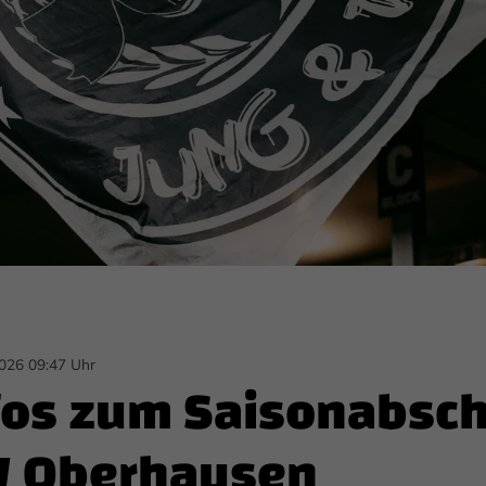
026 09:47 Uhr
nfos zum Saisonabsc
W Oberhausen