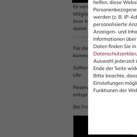
helfen, diese Webs
Es vereinzelt zu technische
Personenbezogene 
Mitglieds- oder Dauerkarten
werden (z. B. IP-Adr
ihrer Mitgliedsnummer oder
personalisierte An
damit die Freischaltung für 
Anzeigen- und Inh
Informationen über
Daten finden Sie in
Für die Anhänger von RW Ob
Datenschutzerklär
kommuniziert wird.
Auswahl jederzeit 
Sollten nach den Vorverkau
Ende der Seite wid
Uhr.
Bitte beachte, dass
Einstellungen mögli
Reservierungen per E-Mail o
Funktionen der Web
entsprechenden Anfragen a
Bei Fragen oder Problemen 