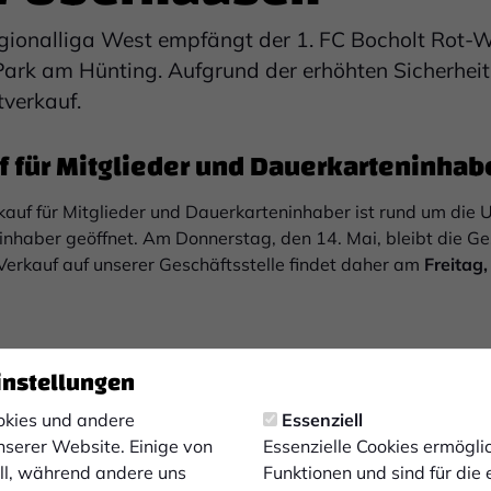
egionalliga West empfängt der 1. FC Bocholt Rot
ark am Hünting. Aufgrund der erhöhten Sicherheit
verkauf.
f für Mitglieder und Dauerkarteninhab
kauf für Mitglieder und Dauerkarteninhaber ist rund um die U
inhaber geöffnet. Am Donnerstag, den 14. Mai, bleibt die Ge
Verkauf auf unserer Geschäftsstelle findet daher am
Freitag,
 doch verhindert?
instellungen
eitmarkt. Stelle dein Ticket einfach im Ticketportal für and
kies und andere
Essenziell
nserer Website. Einige von
Essenzielle Cookies ermögl
ell, während andere uns
Funktionen und sind für die