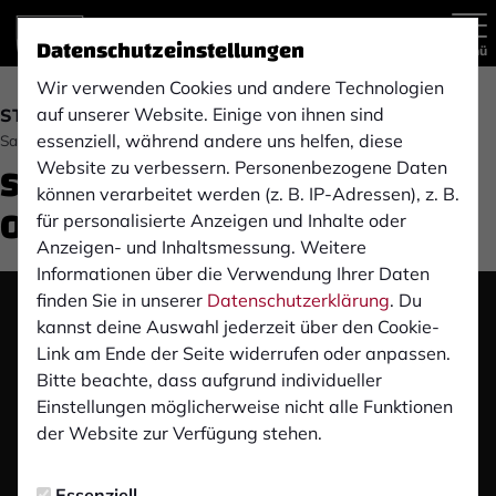
Datenschutzeinstellungen
Menü
Wir verwenden Cookies und andere Technologien
auf unserer Website. Einige von ihnen sind
STIMMEN ZUM SPIEL
essenziell, während andere uns helfen, diese
Samstag, 09.11.2024 18:54 Uhr
Stimmen zum Spiel: RW
Website zu verbessern. Personenbezogene Daten
können verarbeitet werden (z. B. IP-Adressen), z. B.
Oberhausen (H)
für personalisierte Anzeigen und Inhalte oder
Anzeigen- und Inhaltsmessung. Weitere
Informationen über die Verwendung Ihrer Daten
finden Sie in unserer
Datenschutzerklärung
. Du
Das Video wird erst nach dem Klick von YouTube
kannst deine Auswahl jederzeit über den Cookie-
geladen und abgespielt. Dazu baut dein Browser
Link am Ende der Seite widerrufen oder anpassen.
eine direkte Verbindung zu den YouTube-Servern
Bitte beachte, dass aufgrund individueller
auf. Mehr Informationen kannst du unserer
Einstellungen möglicherweise nicht alle Funktionen
Datenschutzerklärung entnehmen.
der Website zur Verfügung stehen.
Video laden
Essenziell