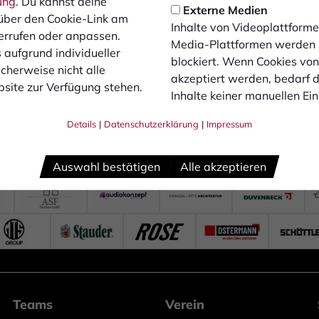
ung
. Du kannst deine
Externe Medien
über den Cookie-Link am
Inhalte von Videoplattforme
errufen oder anpassen.
Media-Plattformen werden
 aufgrund individueller
blockiert. Wenn Cookies vo
cherweise nicht alle
akzeptiert werden, bedarf de
site zur Verfügung stehen.
Inhalte keiner manuellen Ei
Details
|
Datenschutzerklärung
|
Impressum
Auswahl bestätigen
Alle akzeptieren
Teams
Verein