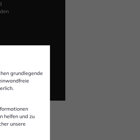
d
 den
ichen grundlegende
 einwandfreie
rlich.
Informationen
n helfen und zu
cher unsere