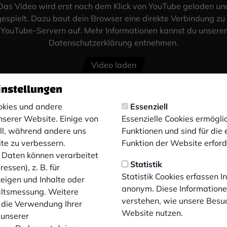
Das Video wird erst nach dem Klick von YouTube geladen un
espielt. Dazu baut dein Browser eine direkte Verbindung zu
YouTube-Servern auf. Mehr Informationen kannst du unserer
Datenschutzerklärung entnehmen.
Video laden
instellungen
kies und andere
Essenziell
nserer Website. Einige von
Essenzielle Cookies ermögl
ell, während andere uns
Funktionen und sind für die
ite zu verbessern.
Funktion der Website erforde
Daten können verarbeitet
Statistik
essen), z. B. für
Statistik Cookies erfassen 
zeigen und Inhalte oder
anonym. Diese Informatione
altsmessung. Weitere
verstehen, wie unsere Besu
 die Verwendung Ihrer
Website nutzen.
 unserer