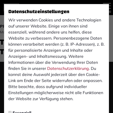
Datenschutzeinstellungen
Menü
Wir verwenden Cookies und andere Technologien
auf unserer Website. Einige von ihnen sind
PROFIS
essenziell, während andere uns helfen, diese
Montag, 08.01.2024 20:43 Uhr
Trainingslager in der Türkei:
Website zu verbessern. Personenbezogene Daten
können verarbeitet werden (z. B. IP-Adressen), z. B.
Tag 2
für personalisierte Anzeigen und Inhalte oder
Anzeigen- und Inhaltsmessung. Weitere
Informationen über die Verwendung Ihrer Daten
finden Sie in unserer
Datenschutzerklärung
. Du
Das Video wird erst nach dem Klick von YouTube
kannst deine Auswahl jederzeit über den Cookie-
geladen und abgespielt. Dazu baut dein Browser
Link am Ende der Seite widerrufen oder anpassen.
eine direkte Verbindung zu den YouTube-Servern
Bitte beachte, dass aufgrund individueller
auf. Mehr Informationen kannst du unserer
Einstellungen möglicherweise nicht alle Funktionen
Datenschutzerklärung entnehmen.
der Website zur Verfügung stehen.
Video laden
Essenziell