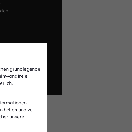
d
 den
ichen grundlegende
 einwandfreie
rlich.
Informationen
n helfen und zu
cher unsere