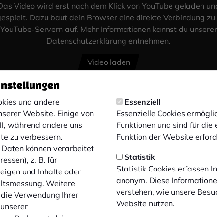
Das Video wird erst nach dem Klick von YouTube geladen un
espielt. Dazu baut dein Browser eine direkte Verbindung zu
YouTube-Servern auf. Mehr Informationen kannst du unserer
Datenschutzerklärung entnehmen.
Video laden
instellungen
kies und andere
Essenziell
nserer Website. Einige von
Essenzielle Cookies ermögl
ell, während andere uns
Funktionen und sind für die
ite zu verbessern.
Funktion der Website erforde
Daten können verarbeitet
Statistik
essen), z. B. für
Statistik Cookies erfassen 
zeigen und Inhalte oder
anonym. Diese Informatione
altsmessung. Weitere
verstehen, wie unsere Besu
 die Verwendung Ihrer
Website nutzen.
 unserer