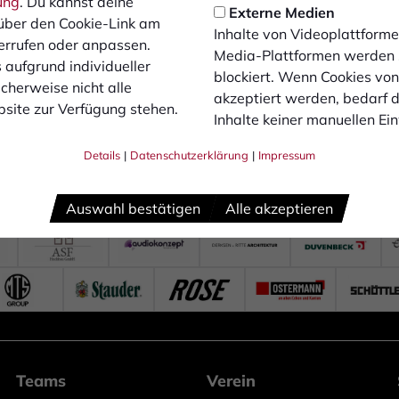
ung
. Du kannst deine
Externe Medien
über den Cookie-Link am
Inhalte von Videoplattforme
errufen oder anpassen.
Media-Plattformen werden
 aufgrund individueller
blockiert. Wenn Cookies vo
cherweise nicht alle
akzeptiert werden, bedarf de
site zur Verfügung stehen.
Inhalte keiner manuellen Ei
Details
|
Datenschutzerklärung
|
Impressum
Auswahl bestätigen
Alle akzeptieren
Teams
Verein