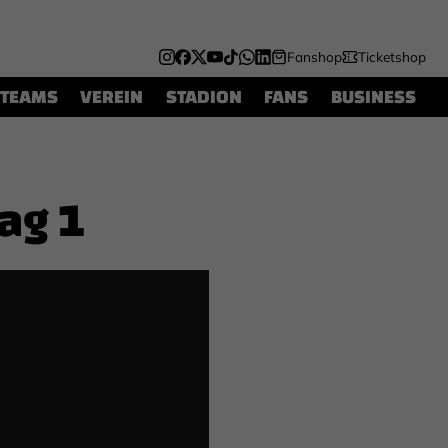
Fanshop
Ticketshop
TEAMS
VEREIN
STADION
FANS
BUSINESS
Tag 1