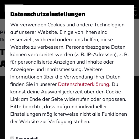
Datenschutzeinstellungen
Menü
Wir verwenden Cookies und andere Technologien
auf unserer Website. Einige von ihnen sind
PROFIS
essenziell, während andere uns helfen, diese
Donnerstag, 21.05.2026 14:00 Uhr
Tor der Saison 2025/26: Die
Website zu verbessern. Personenbezogene Daten
können verarbeitet werden (z. B. IP-Adressen), z. B.
Auswahl
für personalisierte Anzeigen und Inhalte oder
Anzeigen- und Inhaltsmessung. Weitere
Informationen über die Verwendung Ihrer Daten
finden Sie in unserer
Datenschutzerklärung
. Du
Das Video wird erst nach dem Klick von YouTube
kannst deine Auswahl jederzeit über den Cookie-
geladen und abgespielt. Dazu baut dein Browser
Link am Ende der Seite widerrufen oder anpassen.
eine direkte Verbindung zu den YouTube-Servern
Bitte beachte, dass aufgrund individueller
auf. Mehr Informationen kannst du unserer
Einstellungen möglicherweise nicht alle Funktionen
Datenschutzerklärung entnehmen.
der Website zur Verfügung stehen.
Video laden
Essenziell