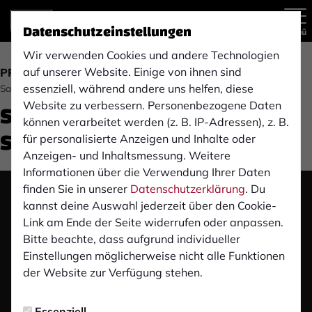
Datenschutzeinstellungen
Menü
Wir verwenden Cookies und andere Technologien
auf unserer Website. Einige von ihnen sind
PROFIS
essenziell, während andere uns helfen, diese
Samstag, 29.10.2022 21:17 Uhr
SV Rödinghausen (14.
Website zu verbessern. Personenbezogene Daten
können verarbeitet werden (z. B. IP-Adressen), z. B.
Spieltag, Saison 2022/2023)
für personalisierte Anzeigen und Inhalte oder
Anzeigen- und Inhaltsmessung. Weitere
Informationen über die Verwendung Ihrer Daten
finden Sie in unserer
Datenschutzerklärung
. Du
Das Video wird erst nach dem Klick von YouTube
kannst deine Auswahl jederzeit über den Cookie-
geladen und abgespielt. Dazu baut dein Browser
Link am Ende der Seite widerrufen oder anpassen.
eine direkte Verbindung zu den YouTube-Servern
Bitte beachte, dass aufgrund individueller
auf. Mehr Informationen kannst du unserer
Einstellungen möglicherweise nicht alle Funktionen
Datenschutzerklärung entnehmen.
der Website zur Verfügung stehen.
Video laden
Essenziell