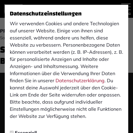
Datenschutzeinstellungen
Menü
Wir verwenden Cookies und andere Technologien
auf unserer Website. Einige von ihnen sind
PROFIS
essenziell, während andere uns helfen, diese
Samstag, 25.10.2025 16:30 Uhr
Stimmen zum Spiel: VfL
Website zu verbessern. Personenbezogene Daten
können verarbeitet werden (z. B. IP-Adressen), z. B.
Bochum II (H)
für personalisierte Anzeigen und Inhalte oder
Anzeigen- und Inhaltsmessung. Weitere
Informationen über die Verwendung Ihrer Daten
finden Sie in unserer
Datenschutzerklärung
. Du
Das Video wird erst nach dem Klick von YouTube
kannst deine Auswahl jederzeit über den Cookie-
geladen und abgespielt. Dazu baut dein Browser
Link am Ende der Seite widerrufen oder anpassen.
eine direkte Verbindung zu den YouTube-Servern
Bitte beachte, dass aufgrund individueller
auf. Mehr Informationen kannst du unserer
Einstellungen möglicherweise nicht alle Funktionen
Datenschutzerklärung entnehmen.
der Website zur Verfügung stehen.
Video laden
Essenziell