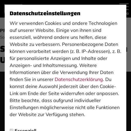
Datenschutzeinstellungen
Menü
Wir verwenden Cookies und andere Technologien
auf unserer Website. Einige von ihnen sind
PROFIS
essenziell, während andere uns helfen, diese
Sonntag, 22.09.2024 09:54 Uhr
Stimmen zum Spiel: 1. FC Köln
Website zu verbessern. Personenbezogene Daten
können verarbeitet werden (z. B. IP-Adressen), z. B.
U21 (A)
für personalisierte Anzeigen und Inhalte oder
Anzeigen- und Inhaltsmessung. Weitere
Informationen über die Verwendung Ihrer Daten
finden Sie in unserer
Datenschutzerklärung
. Du
Das Video wird erst nach dem Klick von YouTube
kannst deine Auswahl jederzeit über den Cookie-
geladen und abgespielt. Dazu baut dein Browser
Link am Ende der Seite widerrufen oder anpassen.
eine direkte Verbindung zu den YouTube-Servern
Bitte beachte, dass aufgrund individueller
auf. Mehr Informationen kannst du unserer
Einstellungen möglicherweise nicht alle Funktionen
Datenschutzerklärung entnehmen.
der Website zur Verfügung stehen.
Video laden
Essenziell