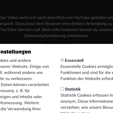
Das Video wird erst nach dem Klick von YouTube geladen un
espielt. Dazu baut dein Browser eine direkte Verbindung zu
YouTube-Servern auf. Mehr Informationen kannst du unserer
Datenschutzerklärung entnehmen.
Video laden
instellungen
kies und andere
Essenziell
nserer Website. Einige von
Essenzielle Cookies ermögl
ell, während andere uns
Funktionen und sind für die
ite zu verbessern.
Funktion der Website erforde
Daten können verarbeitet
Statistik
essen), z. B. für
Statistik Cookies erfassen 
zeigen und Inhalte oder
anonym. Diese Informatione
altsmessung. Weitere
verstehen, wie unsere Besu
 die Verwendung Ihrer