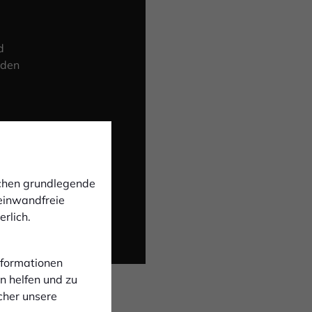
d
 den
ichen grundlegende
 einwandfreie
rlich.
Informationen
n helfen und zu
cher unsere