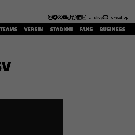
Fanshop
Ticketshop
TEAMS
VEREIN
STADION
FANS
BUSINESS
SV