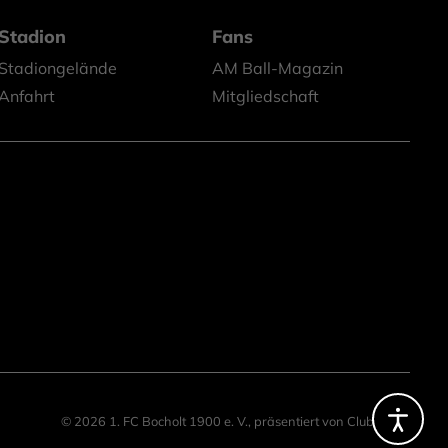
Stadion
Fans
Stadiongelände
AM Ball-Magazin
Anfahrt
Mitgliedschaft
© 2026 1. FC Bocholt 1900 e. V.,
präsentiert von
ClubShare