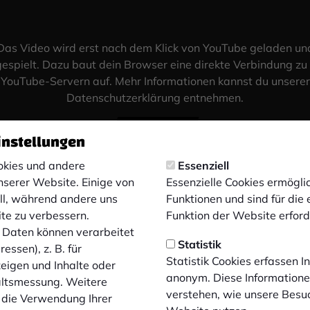
Das Video wird erst nach dem Klick von YouTube geladen un
espielt. Dazu baut dein Browser eine direkte Verbindung zu
YouTube-Servern auf. Mehr Informationen kannst du unserer
Datenschutzerklärung entnehmen.
Video laden
instellungen
kies und andere
Essenziell
nserer Website. Einige von
Essenzielle Cookies ermögl
ell, während andere uns
Funktionen und sind für die
ite zu verbessern.
Funktion der Website erforde
Daten können verarbeitet
Statistik
essen), z. B. für
Statistik Cookies erfassen 
zeigen und Inhalte oder
anonym. Diese Informatione
altsmessung. Weitere
verstehen, wie unsere Besu
 die Verwendung Ihrer