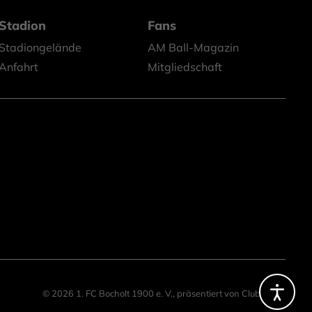
Stadion
Fans
Stadiongelände
AM Ball-Magazin
Anfahrt
Mitgliedschaft
© 2026 1. FC Bocholt 1900 e. V.,
präsentiert von
ClubShare