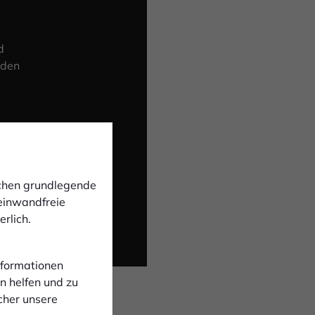
d
 den
ichen grundlegende
 einwandfreie
rlich.
Informationen
n helfen und zu
cher unsere