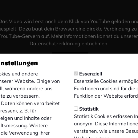
Das Video wird erst nach dem Klick von YouTube geladen un
espielt. Dazu baut dein Browser eine direkte Verbindung zu
YouTube-Servern auf. Mehr Informationen kannst du unserer
Datenschutzerklärung entnehmen.
Video laden
instellungen
kies und andere
Essenziell
nserer Website. Einige von
Essenzielle Cookies ermögl
ell, während andere uns
Funktionen und sind für die
ite zu verbessern.
Funktion der Website erforde
Daten können verarbeitet
Statistik
essen), z. B. für
Statistik Cookies erfassen 
zeigen und Inhalte oder
anonym. Diese Informatione
altsmessung. Weitere
verstehen, wie unsere Besu
 die Verwendung Ihrer