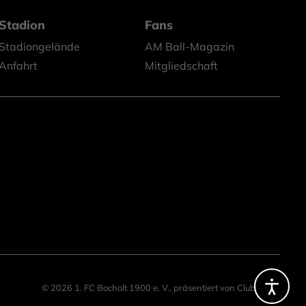
Stadion
Fans
Stadiongelände
AM Ball-Magazin
Anfahrt
Mitgliedschaft
© 2026 1. FC Bocholt 1900 e. V.,
präsentiert von
ClubShare