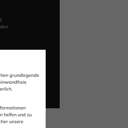
d
 den
ichen grundlegende
 einwandfreie
rlich.
Informationen
n helfen und zu
cher unsere