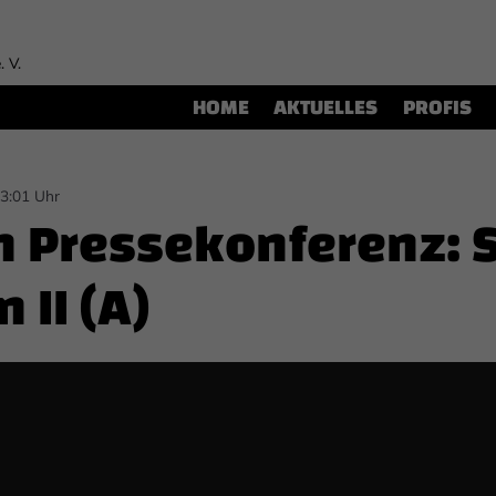
. V.
HOME
AKTUELLES
PROFIS
13:01 Uhr
h Pressekonferenz: 
 II (A)