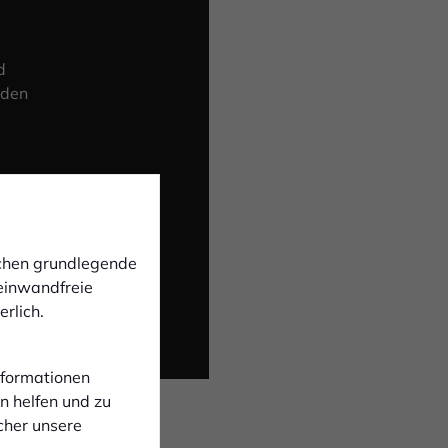
d
 den
ichen grundlegende
 einwandfreie
rlich.
Informationen
n helfen und zu
cher unsere