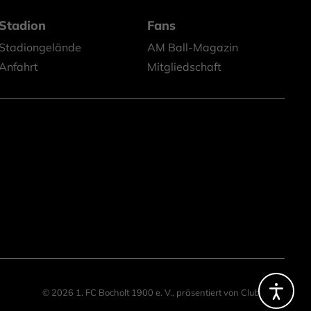
Stadion
Fans
Stadiongelände
AM Ball-Magazin
Anfahrt
Mitgliedschaft
© 2026 1. FC Bocholt 1900 e. V.,
präsentiert von
ClubShare