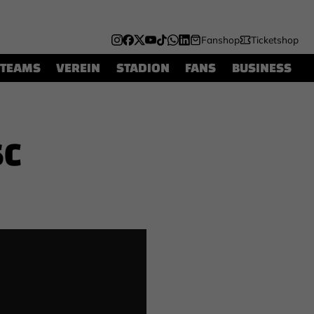
Fanshop
Ticketshop
TEAMS
VEREIN
STADION
FANS
BUSINESS
SC