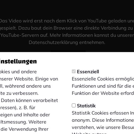
Das Video wird erst nach dem Klick von YouTube geladen un
espielt. Dazu baut dein Browser eine direkte Verbindung zu
YouTube-Servern auf. Mehr Informationen kannst du unserer
Datenschutzerklärung entnehmen.
Video laden
instellungen
kies und andere
Essenziell
nserer Website. Einige von
Essenzielle Cookies ermögl
ell, während andere uns
Funktionen und sind für die
ite zu verbessern.
Funktion der Website erforde
Daten können verarbeitet
Statistik
essen), z. B. für
Statistik Cookies erfassen 
zeigen und Inhalte oder
anonym. Diese Informatione
altsmessung. Weitere
verstehen, wie unsere Besu
 die Verwendung Ihrer