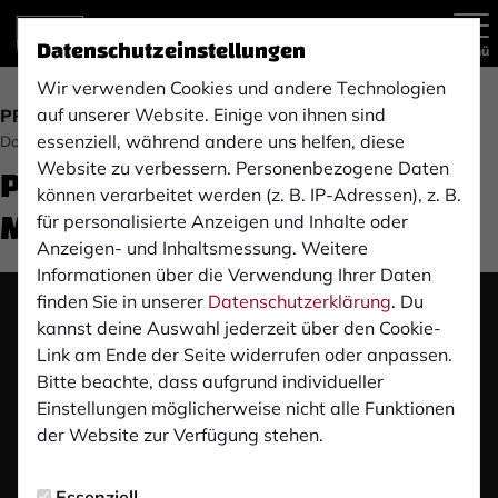
Datenschutzeinstellungen
Menü
Wir verwenden Cookies und andere Technologien
auf unserer Website. Einige von ihnen sind
PROFIS
essenziell, während andere uns helfen, diese
Donnerstag, 03.04.2025 11:51 Uhr
Pre-Match Pressekonferenz:
Website zu verbessern. Personenbezogene Daten
können verarbeitet werden (z. B. IP-Adressen), z. B.
MSV Duisburg (A)
für personalisierte Anzeigen und Inhalte oder
Anzeigen- und Inhaltsmessung. Weitere
Informationen über die Verwendung Ihrer Daten
finden Sie in unserer
Datenschutzerklärung
. Du
Das Video wird erst nach dem Klick von YouTube
kannst deine Auswahl jederzeit über den Cookie-
geladen und abgespielt. Dazu baut dein Browser
Link am Ende der Seite widerrufen oder anpassen.
eine direkte Verbindung zu den YouTube-Servern
Bitte beachte, dass aufgrund individueller
auf. Mehr Informationen kannst du unserer
Einstellungen möglicherweise nicht alle Funktionen
Datenschutzerklärung entnehmen.
der Website zur Verfügung stehen.
Video laden
Essenziell