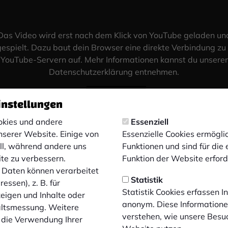
Das Video wird erst nach dem Klick von YouTube geladen un
espielt. Dazu baut dein Browser eine direkte Verbindung zu
YouTube-Servern auf. Mehr Informationen kannst du unserer
Datenschutzerklärung entnehmen.
Video laden
instellungen
kies und andere
Essenziell
nserer Website. Einige von
Essenzielle Cookies ermögl
ell, während andere uns
Funktionen und sind für die
ite zu verbessern.
Funktion der Website erforde
Daten können verarbeitet
Statistik
essen), z. B. für
Statistik Cookies erfassen 
zeigen und Inhalte oder
anonym. Diese Informatione
altsmessung. Weitere
verstehen, wie unsere Besu
 die Verwendung Ihrer