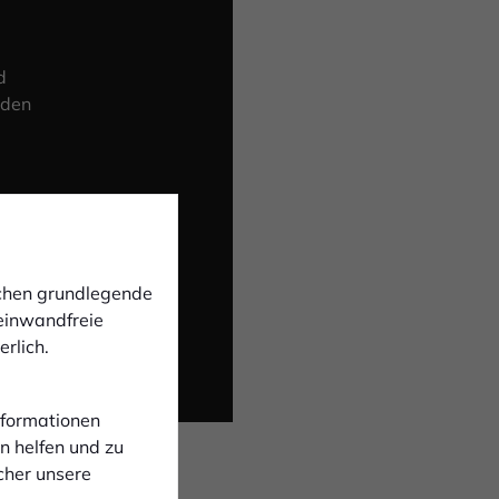
d
 den
ichen grundlegende
 einwandfreie
rlich.
Informationen
n helfen und zu
cher unsere