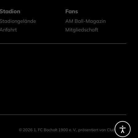
Stadion
Fans
Stadiongelände
AM Ball-Magazin
Anfahrt
Mitgliedschaft
© 2026 1. FC Bocholt 1900 e. V.,
präsentiert von
ClubShare