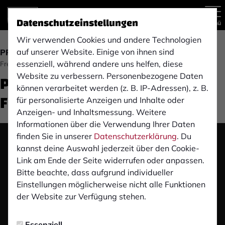
Datenschutzeinstellungen
Menü
Wir verwenden Cookies und andere Technologien
auf unserer Website. Einige von ihnen sind
PROFIS
essenziell, während andere uns helfen, diese
Freitag, 18.04.2025 13:20 Uhr
Pre-Match Pressekonferenz:
Website zu verbessern. Personenbezogene Daten
können verarbeitet werden (z. B. IP-Adressen), z. B.
FC Gütersloh (A)
für personalisierte Anzeigen und Inhalte oder
Anzeigen- und Inhaltsmessung. Weitere
Informationen über die Verwendung Ihrer Daten
finden Sie in unserer
Datenschutzerklärung
. Du
Das Video wird erst nach dem Klick von YouTube
kannst deine Auswahl jederzeit über den Cookie-
geladen und abgespielt. Dazu baut dein Browser
Link am Ende der Seite widerrufen oder anpassen.
eine direkte Verbindung zu den YouTube-Servern
Bitte beachte, dass aufgrund individueller
auf. Mehr Informationen kannst du unserer
Einstellungen möglicherweise nicht alle Funktionen
Datenschutzerklärung entnehmen.
der Website zur Verfügung stehen.
Video laden
Essenziell