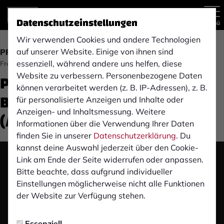
Datenschutzeinstellungen
Menü
Wir verwenden Cookies und andere Technologien
auf unserer Website. Einige von ihnen sind
PROFIS
essenziell, während andere uns helfen, diese
Freitag, 14.03.2025 10:43 Uhr
Pre-Match Pressekonferenz:
Website zu verbessern. Personenbezogene Daten
können verarbeitet werden (z. B. IP-Adressen), z. B.
Borussia Mönchengladbach ll
für personalisierte Anzeigen und Inhalte oder
Anzeigen- und Inhaltsmessung. Weitere
(A)
Informationen über die Verwendung Ihrer Daten
finden Sie in unserer
Datenschutzerklärung
. Du
kannst deine Auswahl jederzeit über den Cookie-
Link am Ende der Seite widerrufen oder anpassen.
Das Video wird erst nach dem Klick von YouTube
Bitte beachte, dass aufgrund individueller
geladen und abgespielt. Dazu baut dein Browser
Einstellungen möglicherweise nicht alle Funktionen
eine direkte Verbindung zu den YouTube-Servern
der Website zur Verfügung stehen.
auf. Mehr Informationen kannst du unserer
Datenschutzerklärung entnehmen.
Essenziell