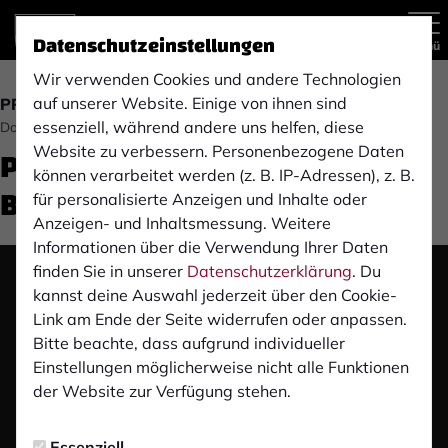
Datenschutzeinstellungen
Menü
Wir verwenden Cookies und andere Technologien
auf unserer Website. Einige von ihnen sind
PROFIS
essenziell, während andere uns helfen, diese
Donnerstag, 28.08.2025 23:03 Uhr
Pre-Match Pressekonferenz:
Website zu verbessern. Personenbezogene Daten
können verarbeitet werden (z. B. IP-Adressen), z. B.
Bonner SC (A)
für personalisierte Anzeigen und Inhalte oder
Anzeigen- und Inhaltsmessung. Weitere
Informationen über die Verwendung Ihrer Daten
finden Sie in unserer
Datenschutzerklärung
. Du
Das Video wird erst nach dem Klick von YouTube
kannst deine Auswahl jederzeit über den Cookie-
geladen und abgespielt. Dazu baut dein Browser
Link am Ende der Seite widerrufen oder anpassen.
eine direkte Verbindung zu den YouTube-Servern
Bitte beachte, dass aufgrund individueller
auf. Mehr Informationen kannst du unserer
Einstellungen möglicherweise nicht alle Funktionen
Datenschutzerklärung entnehmen.
der Website zur Verfügung stehen.
Video laden
Essenziell