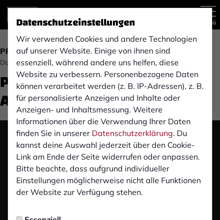
Datenschutzeinstellungen
Menü
Wir verwenden Cookies und andere Technologien
auf unserer Website. Einige von ihnen sind
PROFIS
essenziell, während andere uns helfen, diese
Donnerstag, 25.04.2024 16:38 Uhr
Pre-Match Pressekonferenz:
Website zu verbessern. Personenbezogene Daten
können verarbeitet werden (z. B. IP-Adressen), z. B.
Alemannia Aachen (A)
für personalisierte Anzeigen und Inhalte oder
Anzeigen- und Inhaltsmessung. Weitere
Informationen über die Verwendung Ihrer Daten
finden Sie in unserer
Datenschutzerklärung
. Du
Das Video wird erst nach dem Klick von YouTube
kannst deine Auswahl jederzeit über den Cookie-
geladen und abgespielt. Dazu baut dein Browser
Link am Ende der Seite widerrufen oder anpassen.
eine direkte Verbindung zu den YouTube-Servern
Bitte beachte, dass aufgrund individueller
auf. Mehr Informationen kannst du unserer
Einstellungen möglicherweise nicht alle Funktionen
Datenschutzerklärung entnehmen.
der Website zur Verfügung stehen.
Video laden
Essenziell