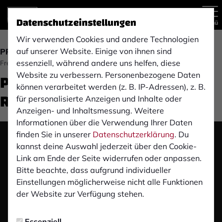
Datenschutzeinstellungen
Menü
Wir verwenden Cookies und andere Technologien
auf unserer Website. Einige von ihnen sind
PROFIS
essenziell, während andere uns helfen, diese
Freitag, 04.08.2023 10:48 Uhr
Pre-Match PK: SV
Website zu verbessern. Personenbezogene Daten
können verarbeitet werden (z. B. IP-Adressen), z. B.
Rödinghausen
für personalisierte Anzeigen und Inhalte oder
Anzeigen- und Inhaltsmessung. Weitere
Informationen über die Verwendung Ihrer Daten
finden Sie in unserer
Datenschutzerklärung
. Du
Das Video wird erst nach dem Klick von YouTube
kannst deine Auswahl jederzeit über den Cookie-
geladen und abgespielt. Dazu baut dein Browser
Link am Ende der Seite widerrufen oder anpassen.
eine direkte Verbindung zu den YouTube-Servern
Bitte beachte, dass aufgrund individueller
auf. Mehr Informationen kannst du unserer
Einstellungen möglicherweise nicht alle Funktionen
Datenschutzerklärung entnehmen.
der Website zur Verfügung stehen.
Video laden
Essenziell