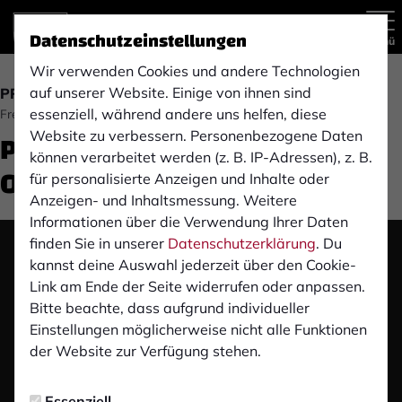
Datenschutzeinstellungen
Menü
Wir verwenden Cookies und andere Technologien
auf unserer Website. Einige von ihnen sind
PROFIS
essenziell, während andere uns helfen, diese
Freitag, 15.05.2026 11:00 Uhr
Pre-Match-PK: RW
Website zu verbessern. Personenbezogene Daten
können verarbeitet werden (z. B. IP-Adressen), z. B.
Oberhausen (H)
für personalisierte Anzeigen und Inhalte oder
Anzeigen- und Inhaltsmessung. Weitere
Informationen über die Verwendung Ihrer Daten
finden Sie in unserer
Datenschutzerklärung
. Du
Das Video wird erst nach dem Klick von YouTube
kannst deine Auswahl jederzeit über den Cookie-
geladen und abgespielt. Dazu baut dein Browser
Link am Ende der Seite widerrufen oder anpassen.
eine direkte Verbindung zu den YouTube-Servern
Bitte beachte, dass aufgrund individueller
auf. Mehr Informationen kannst du unserer
Einstellungen möglicherweise nicht alle Funktionen
Datenschutzerklärung entnehmen.
der Website zur Verfügung stehen.
Video laden
Essenziell